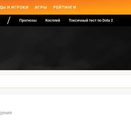
ДЫ И ИГРОКИ
ИГРЫ
РЕЙТИНГИ
Прогнозы
Косплей
Токсичный тест по Dota 2
дения