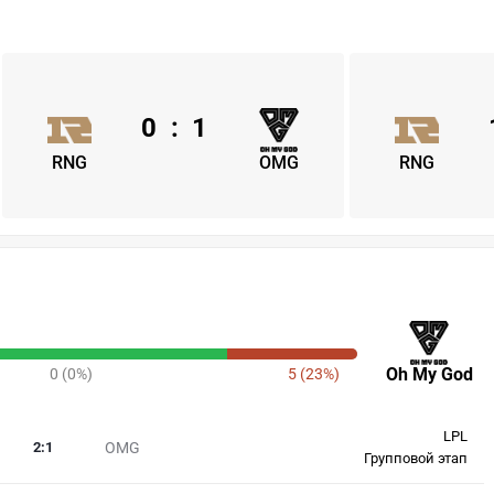
0
:
1
RNG
OMG
RNG
Oh My God
0 (0%)
5 (23%)
LPL
2
:
1
OMG
Групповой этап