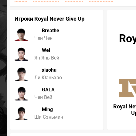
Игроки Royal Never Give Up
Breathe
Roy
Чен Чен
Wei
Ян Янь Вей
xiaohu
Ли Юаньхао
GALA
Чен Вей
Royal Ne
Ming
U
Ши Сэньмин