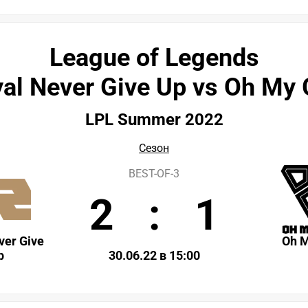
League of Legends
al Never Give Up vs Oh My
LPL Summer 2022
Сезон
BEST-OF-3
2
:
1
ver Give
Oh 
p
30.06.22 в 15:00