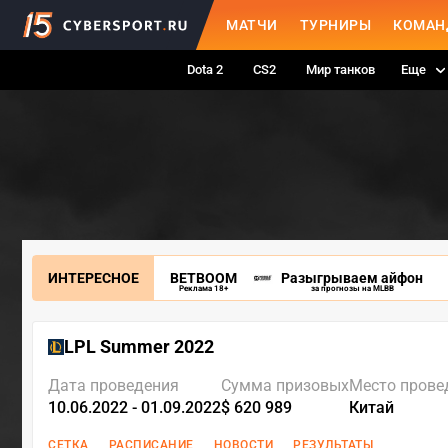
МАТЧИ
ТУРНИРЫ
КОМАН
Dota 2
CS2
Мир танков
Еще
ИНТЕРЕСНОЕ
BETBOOM
Разыгрываем айфон
Реклама 18+
за прогнозы на MLBB
LPL Summer 2022
Дата проведения
Сумма призовых
Место прове
10.06.2022 - 01.09.2022
$ 620 989
Китай
СЕТКА
РАСПИСАНИЕ
НОВОСТИ
РЕЗУЛЬТАТЫ