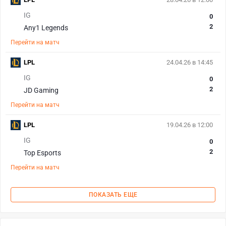
IG
0
2
Any1 Legends
Перейти на матч
LPL
24.04.26 в 14:45
IG
0
2
JD Gaming
Перейти на матч
LPL
19.04.26 в 12:00
IG
0
2
Top Esports
Перейти на матч
ПОКАЗАТЬ ЕЩЕ