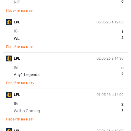
0
NiP
Перейти на матч
LPL
06.05.26 в 12:00
IG
1
2
WE
Перейти на матч
LPL
02.05.26 в 14:30
IG
0
2
Any1 Legends
Перейти на матч
LPL
01.05.26 в 14:00
IG
2
1
Weibo Gaming
Перейти на матч
LPL
28.04.26 в 12:00