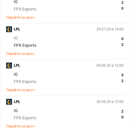
IG
2
0
FPX Esports
Перейти на матч
LPL
29.07.25 в 15:00
IG
0
2
FPX Esports
Перейти на матч
LPL
04.06.25 в 12:00
IG
3
2
FPX Esports
Перейти на матч
LPL
20.05.25 в 12:00
IG
2
0
FPX Esports
Перейти на матч