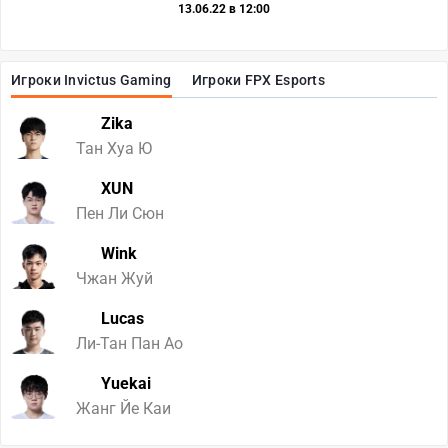
13.06.22 в 12:00
Игроки Invictus Gaming
Игроки FPX Esports
Zika
Тан Хуа Ю
XUN
Пен Ли Сюн
Wink
Чжан Жуй
Lucas
Ли-Тан Пан Ао
Yuekai
Жанг Йе Каи