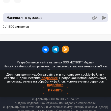
Напиши, что думаешь
0 / 1500 символов
Разработчиком сайта является ООО «ЕСПОРТ Медиа»
На сайте cybersport.ru применяются рекомендательные технологии
О нас
Документы
Для повышения удобства сайта мы используем cookie-файлы и
сервис Яндекс.Метрика
подробнее
. Продолжая использовать сайт,
© ООО «Киберспорт.ру» — Все права защищены
вы соглашаетесь на обработку файлов, используемых сервисом
подробнее
.
18+
ПРИНЯТЬ
ООО «Киберспорт.ру». Свидетельство о регистрации средств массовой
информации ЭЛ № ФС 77 - 74
022
выдано Федеральной службой по надзору в сфере связи,
информационных технологий и массовых коммуникаций (Роскомнадзор)