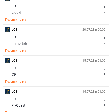
EG
1
0
Liquid
Перейти на матч
LCS
20.07.23 в 00:00
EG
1
0
Immortals
Перейти на матч
LCS
15.07.23 в 01:00
EG
0
1
C9
Перейти на матч
LCS
14.07.23 в 01:00
EG
0
1
FlyQuest