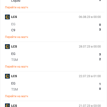
Liquid
Перейти на матч
LCS
06.08.23 в 00:00
EG
0
3
C9
Перейти на матч
LCS
28.07.23 в 00:00
EG
3
2
TSM
Перейти на матч
LCS
22.07.23 в 01:00
EG
1
0
TSM
Перейти на матч
LCS
21.07.23 в 03:00