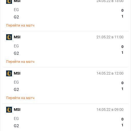
MSI
24.05.22 в 13:00
EG
0
1
G2
Перейти на матч
MSI
21.05.22 в 11:00
EG
0
1
G2
Перейти на матч
MSI
14.05.22 в 12:00
EG
0
1
G2
Перейти на матч
MSI
14.05.22 в 09:00
EG
0
1
G2