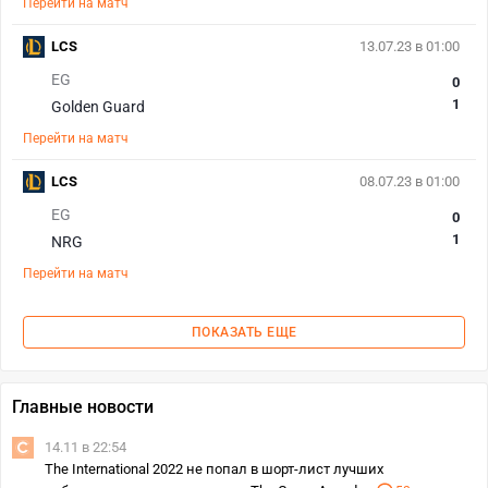
Перейти на матч
LCS
13.07.23 в 01:00
EG
0
1
Golden Guard
Перейти на матч
LCS
08.07.23 в 01:00
EG
0
1
NRG
Перейти на матч
ПОКАЗАТЬ ЕЩЕ
Главные новости
14.11 в 22:54
The International 2022 не попал в шорт-лист лучших