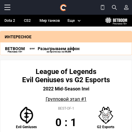
Dota 2
CS2
Мир танков
Еще
ИНТЕРЕСНОЕ
BETBOOM
Разыгрываем айфон
Реклама 18+
за прогнозы на MLBB
League of Legends
Evil Geniuses vs G2 Esports
2022 Mid-Season Invi
Групповой этап #1
BEST-OF-1
0
:
1
Evil Geniuses
G2 Esports