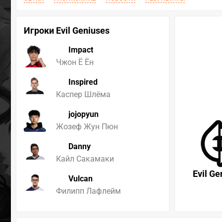
Игроки Evil Geniuses
Impact
Чжон Ё Ён
Inspired
Каспер Шлёма
jojopyun
Жозеф Жун Пюн
Danny
Кайл Сакамаки
Evil Ge
Vulcan
Филипп Лафлейм