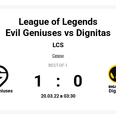
League of Legends
Evil Geniuses vs Dignitas
LCS
Сезон
BEST-OF-1
1
:
0
niuses
Dig
20.03.22 в 03:30