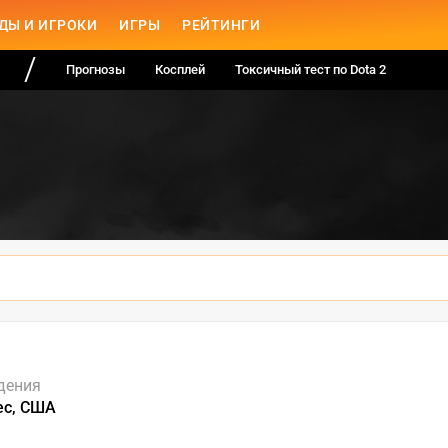
ДЫ И ИГРОКИ
ИГРЫ
РЕЙТИНГИ
Прогнозы
Косплей
Токсичный тест по Dota 2
дения
ес, США