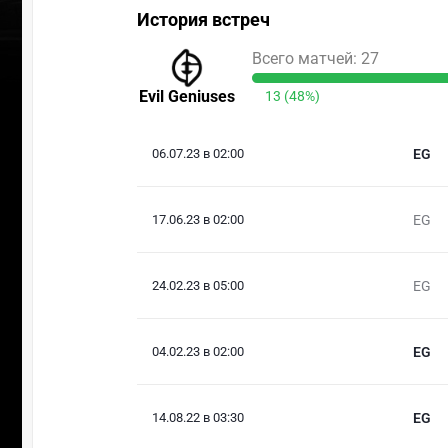
История встреч
Всего матчей: 27
Evil Geniuses
13 (48%)
06.07.23 в 02:00
EG
17.06.23 в 02:00
EG
24.02.23 в 05:00
EG
04.02.23 в 02:00
EG
14.08.22 в 03:30
EG