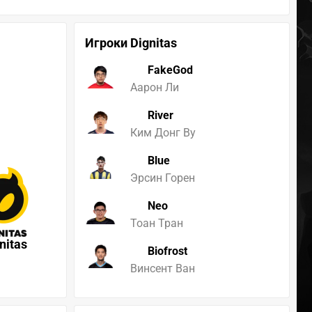
Игроки Dignitas
FakeGod
Аарон Ли
River
Ким Донг Ву
Blue
Эрсин Горен
Neo
Тоан Тран
nitas
Biofrost
Винсент Ван