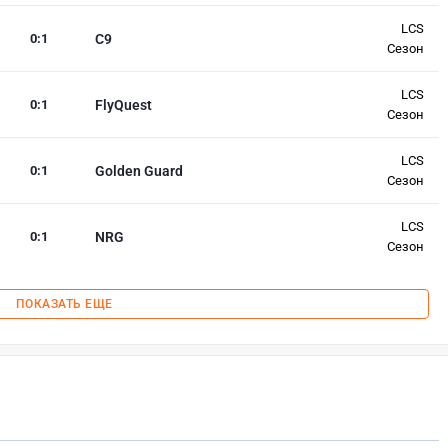
LCS
0
:
1
C9
Сезон
LCS
0
:
1
FlyQuest
Сезон
LCS
0
:
1
Golden Guard
Сезон
LCS
0
:
1
NRG
Сезон
ПОКАЗАТЬ ЕЩЕ