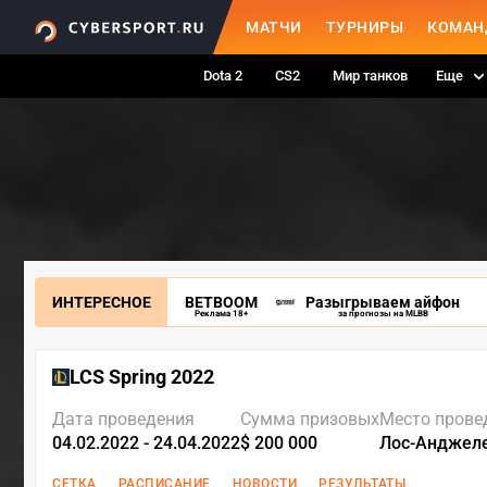
МАТЧИ
ТУРНИРЫ
КОМАН
Dota 2
CS2
Мир танков
Еще
ИНТЕРЕСНОЕ
BETBOOM
Разыгрываем айфон
Реклама 18+
за прогнозы на MLBB
LCS Spring 2022
Дата проведения
Сумма призовых
Место прове
04.02.2022 - 24.04.2022
$ 200 000
Лос-Анджел
СЕТКА
РАСПИСАНИЕ
НОВОСТИ
РЕЗУЛЬТАТЫ