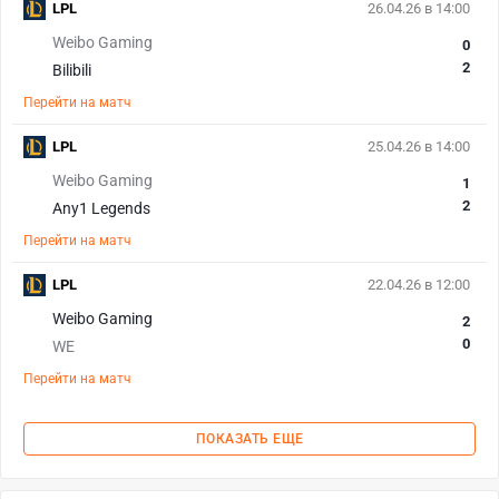
LPL
26.04.26 в 14:00
Weibo Gaming
0
2
Bilibili
Перейти на матч
LPL
25.04.26 в 14:00
Weibo Gaming
1
2
Any1 Legends
Перейти на матч
LPL
22.04.26 в 12:00
Weibo Gaming
2
0
WE
Перейти на матч
ПОКАЗАТЬ ЕЩЕ