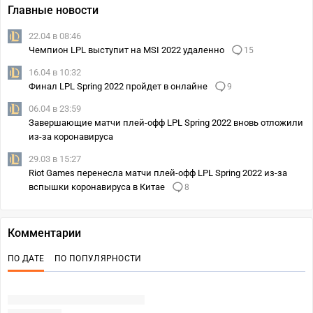
Главные новости
22.04 в 08:46
Чемпион LPL выступит на MSI 2022 удаленно
15
16.04 в 10:32
Финал LPL Spring 2022 пройдет в онлайне
9
06.04 в 23:59
Завершающие матчи плей-офф LPL Spring 2022 вновь отложили
из-за коронавируса
29.03 в 15:27
Riot Games перенесла матчи плей-офф LPL Spring 2022 из-за
вспышки коронавируса в Китае
8
Комментарии
ПО ДАТЕ
ПО ПОПУЛЯРНОСТИ