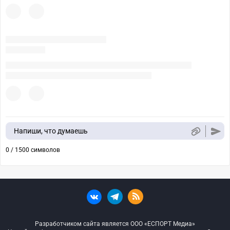
Напиши, что думаешь
0 / 1500 символов
Разработчиком сайта является ООО «ЕСПОРТ Медиа»