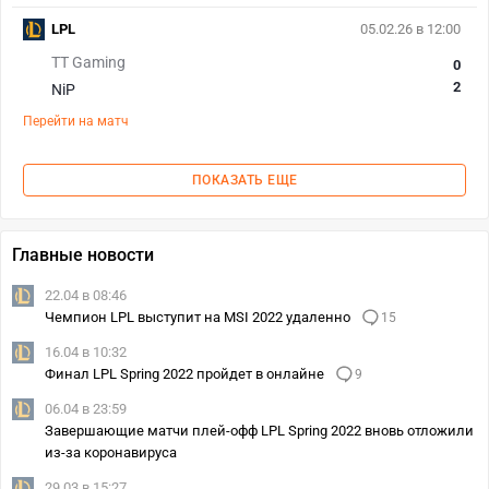
LPL
05.02.26 в 12:00
TT Gaming
0
2
NiP
Перейти на матч
ПОКАЗАТЬ ЕЩЕ
Главные новости
22.04 в 08:46
Чемпион LPL выступит на MSI 2022 удаленно
15
16.04 в 10:32
Финал LPL Spring 2022 пройдет в онлайне
9
06.04 в 23:59
Завершающие матчи плей-офф LPL Spring 2022 вновь отложили
из-за коронавируса
29.03 в 15:27