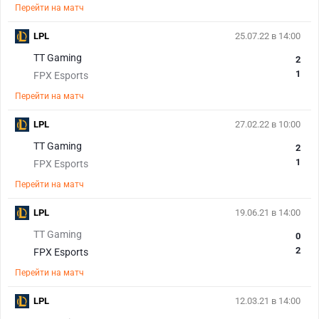
Перейти на матч
LPL
25.07.22 в 14:00
TT Gaming
2
1
FPX Esports
Перейти на матч
LPL
27.02.22 в 10:00
TT Gaming
2
1
FPX Esports
Перейти на матч
LPL
19.06.21 в 14:00
TT Gaming
0
2
FPX Esports
Перейти на матч
LPL
12.03.21 в 14:00