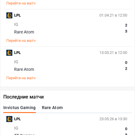
Перейти на матч
LPL
01.04.21 в 12:00
IG
2
3
Rare Atom
Перейти на матч
LPL
13.03.21 в 12:00
IG
0
2
Rare Atom
Перейти на матч
Последние матчи
Invictus Gaming
Rare Atom
LPL
23.05.26 в 13:30
IG
0
3