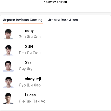
10.02.22 в 12:00
Игроки Invictus Gaming
Игроки Rare Atom
neny
Зяо Жи Хао
XUN
Пен Ли Сюн
Xzz
Лиу Жу
xiaoyueji
Луо Ши Хао
Lucas
Ли-Тан Пан Ао