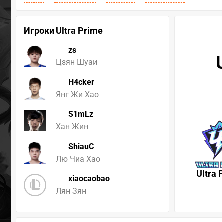
Игроки Ultra Prime
zs
Цзян Шуаи
H4cker
Янг Жи Хао
S1mLz
Хан Жин
ShiauC
Лю Чиа Хао
Ultra 
xiaocaobao
Лян Зян