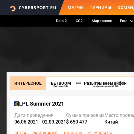
МАТЧИ
ТУРНИРЫ
КОМАН
Dota 2
CS2
Мир танков
Еще
ИНТЕРЕСНОЕ
BETBOOM
Разыгрываем айфон
Реклама 18+
за прогнозы на MLBB
LPL Summer 2021
Дата проведения
Сумма призовых
Место прове
06.06.2021 - 02.09.2021
$ 650 477
Китай
СЕТКА
РАСПИСАНИЕ
НОВОСТИ
РЕЗУЛЬТАТЫ