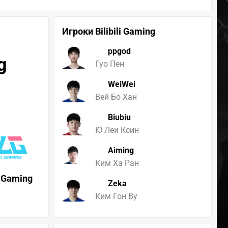
Игроки Bilibili Gaming
ppgod
g
Гуо Пен
WeiWei
Вей Бо Хан
Biubiu
Ю Леи Ксин
Aiming
Ким Ха Ран
li Gaming
Zeka
Ким Гон Ву