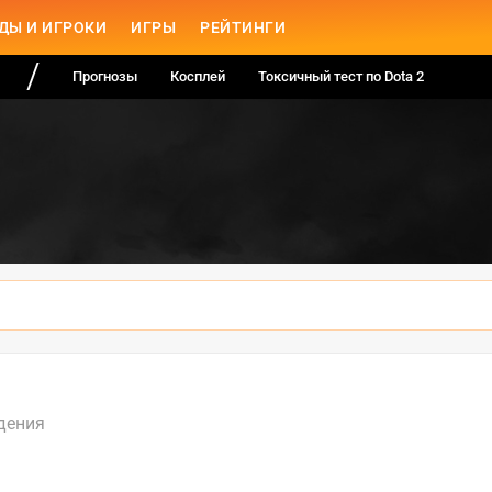
ДЫ И ИГРОКИ
ИГРЫ
РЕЙТИНГИ
Прогнозы
Косплей
Токсичный тест по Dota 2
дения