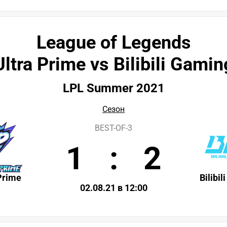
League of Legends
Ultra Prime vs Bilibili Gamin
LPL Summer 2021
Сезон
BEST-OF-3
1
:
2
Prime
Bilibi
02.08.21 в 12:00