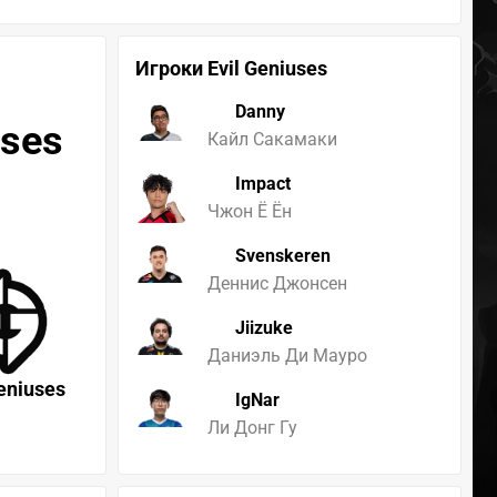
Игроки Evil Geniuses
Danny
uses
Кайл Сакамаки
Impact
Чжон Ё Ён
Svenskeren
Деннис Джонсен
Jiizuke
Даниэль Ди Мауро
Geniuses
IgNar
Ли Донг Гу