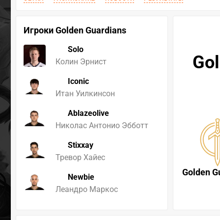
Игроки Golden Guardians
Solo
Gol
Колин Эрнист
Iconic
Итан Уилкинсон
Ablazeolive
Николас Антонио Эбботт
Stixxay
Тревор Хайес
Golden G
Newbie
Леандро Маркос