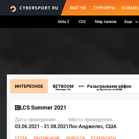
МАТЧИ
ТУРНИРЫ
КОМАН
Dota 2
CS2
Мир танков
Еще
ИНТЕРЕСНОЕ
BETBOOM
Разыгрываем айфон
Реклама 18+
за прогнозы на MLBB
LCS Summer 2021
Дата проведения
Место проведения
03.06.2021 - 31.08.2021
Лос-Анджелес, США
СЕТКА
РАСПИСАНИЕ
НОВОСТИ
РЕЗУЛЬТАТЫ