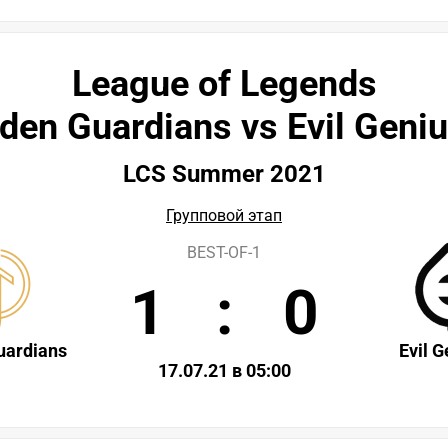
League of Legends
den Guardians vs Evil Geni
LCS Summer 2021
Групповой этап
BEST-OF-1
1
:
0
uardians
Evil 
17.07.21 в 05:00