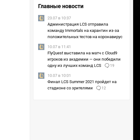
Главные новости
23.07 в 10:37
Администрация LCS отправила
команду Immortals на карантин из-за
положительных тестов на коронавирус
10.07 в 11:41
FlyQuest выставила на матч с Cloud9
игроков из академии — они победили
одну из лучших команд LCS
19
10.07 в 10:01
Финал LCS Summer 2021 пройдет на
стадионе со зрителями
12