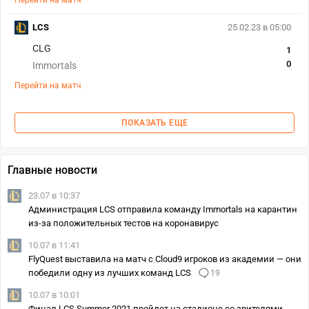
Перейти на матч
LCS
25.02.23 в 05:00
CLG
1
0
Immortals
Перейти на матч
ПОКАЗАТЬ ЕЩЕ
Главные новости
23.07 в 10:37
Администрация LCS отправила команду Immortals на карантин
из-за положительных тестов на коронавирус
10.07 в 11:41
FlyQuest выставила на матч с Cloud9 игроков из академии — они
победили одну из лучших команд LCS
19
10.07 в 10:01
Финал LCS Summer 2021 пройдет на стадионе со зрителями