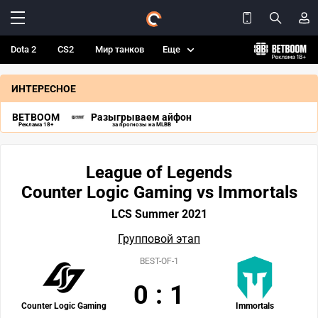
Dota 2
CS2
Мир танков
Еще
ИНТЕРЕСНОЕ
BETBOOM
Разыгрываем айфон
Реклама 18+
за прогнозы на MLBB
League of Legends
Counter Logic Gaming vs Immortals
LCS Summer 2021
Групповой этап
BEST-OF-1
0
:
1
Counter Logic Gaming
Immortals