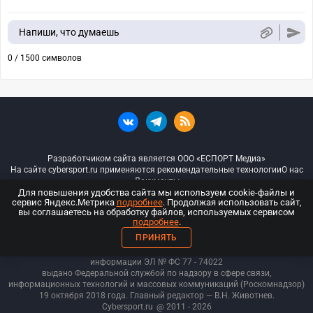
Напиши, что думаешь
0 / 1500 символов
Разработчиком сайта является ООО «ЕСПОРТ Медиа»
На сайте cybersport.ru применяются рекомендательные технологии
О нас
Документы
Для повышения удобства сайта мы используем cookie-файлы и
сервис Яндекс.Метрика
подробнее
. Продолжая использовать сайт,
© ООО «Киберспорт.ру» — Все права защищены
вы соглашаетесь на обработку файлов, используемых сервисом
подробнее
.
18+
ПРИНЯТЬ
ООО «Киберспорт.ру». Свидетельство о регистрации средств массовой
информации ЭЛ № ФС 77 - 74
022
выдано Федеральной службой по надзору в сфере связи,
информационных технологий и массовых коммуникаций (Роскомнадзор)
19 октября 2018 года. Главный редактор — В.Н. Животнев.
Cybersport.ru
@ 2011 - 2026