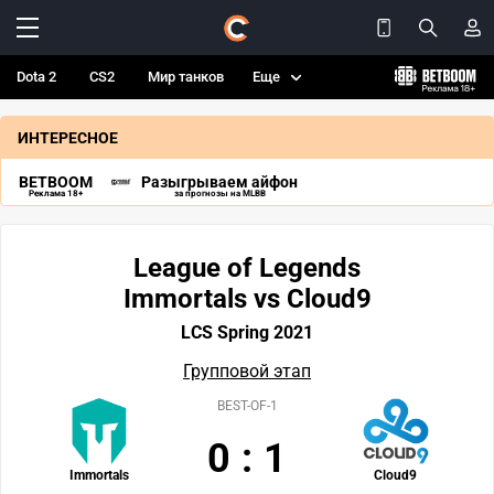
Dota 2
CS2
Мир танков
Еще
ИНТЕРЕСНОЕ
BETBOOM
Разыгрываем айфон
Реклама 18+
за прогнозы на MLBB
League of Legends
Immortals vs Cloud9
LCS Spring 2021
Групповой этап
BEST-OF-1
0
:
1
Immortals
Cloud9