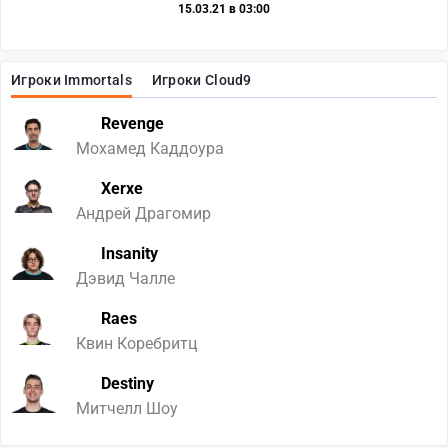
15.03.21 в 03:00
Игроки Immortals
Игроки Cloud9
Revenge
Мохамед Каддоура
Xerxe
Андрей Драгомир
Insanity
Дэвид Чалле
Raes
Квин Коребритц
Destiny
Митчелл Шоу