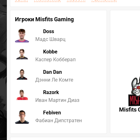
Игроки Misfits Gaming
Doss
Мадс Шварц
Kobbe
Каспер Кобберап
Dan Dan
Дэнни Ле Комте
Razork
Иван Мартин Диаз
Misfits
Febiven
Фабиан Дипстратен