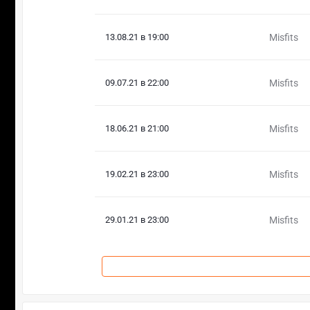
13.08.21 в 19:00
Misfits
09.07.21 в 22:00
Misfits
18.06.21 в 21:00
Misfits
19.02.21 в 23:00
Misfits
29.01.21 в 23:00
Misfits