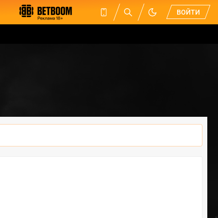
ВОЙТИ