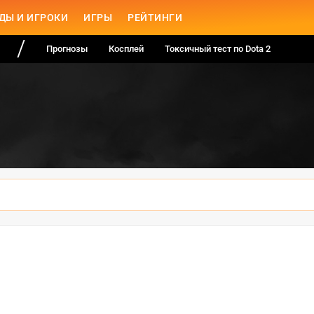
ДЫ И ИГРОКИ
ИГРЫ
РЕЙТИНГИ
Прогнозы
Косплей
Токсичный тест по Dota 2