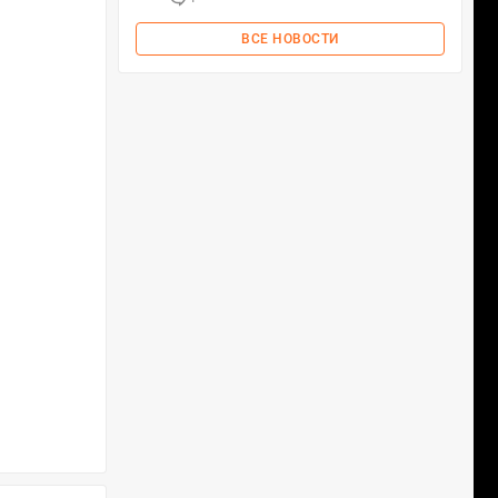
ВСЕ НОВОСТИ