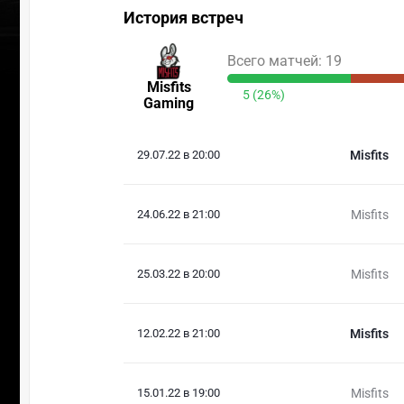
История встреч
Всего матчей: 19
Misfits
5 (26%)
Gaming
29.07.22 в 20:00
Misfits
24.06.22 в 21:00
Misfits
25.03.22 в 20:00
Misfits
12.02.22 в 21:00
Misfits
15.01.22 в 19:00
Misfits