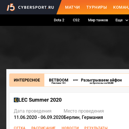
МАТЧИ
ТУРНИРЫ
КОМАН
Dota 2
CS2
Мир танков
Еще
ИНТЕРЕСНОЕ
BETBOOM
Разыгрываем айфон
Реклама 18+
за прогнозы на MLBB
LEC Summer 2020
Дата проведения
Место проведения
11.06.2020 - 06.09.2020
Берлин, Германия
СЕТКА
РАСПИСАНИЕ
НОВОСТИ
РЕЗУЛЬТАТЫ