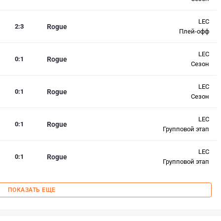
LEC
2
:
3
Rogue
Плей-офф
LEC
0
:
1
Rogue
Сезон
LEC
0
:
1
Rogue
Сезон
LEC
0
:
1
Rogue
Групповой этап
LEC
0
:
1
Rogue
Групповой этап
ПОКАЗАТЬ ЕЩЕ