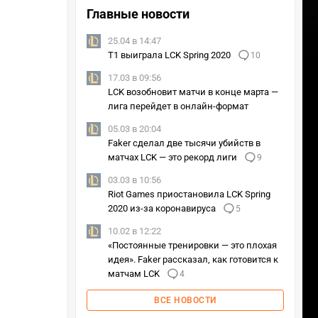
Главные новости
25.04 в 14:47
T1 выиграла LCK Spring 2020
10
17.03 в 09:56
LCK возобновит матчи в конце марта —
лига перейдет в онлайн-формат
05.03 в 20:04
Faker сделал две тысячи убийств в
матчах LCK — это рекорд лиги
9
03.03 в 10:56
Riot Games приостановила LCK Spring
2020 из-за коронавируса
5
10.02 в 12:22
«Постоянные тренировки — это плохая
идея». Faker рассказал, как готовится к
матчам LCK
4
ВСЕ НОВОСТИ