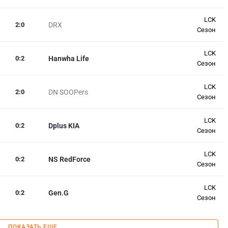
LCK
2
:
0
DRX
Сезон
LCK
0
:
2
Hanwha Life
Сезон
LCK
2
:
0
DN SOOPers
Сезон
LCK
0
:
2
Dplus KIA
Сезон
LCK
0
:
2
NS RedForce
Сезон
LCK
0
:
2
Gen.G
Сезон
ПОКАЗАТЬ ЕЩЕ