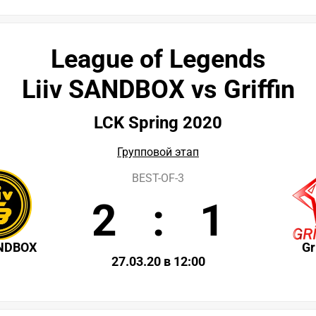
League of Legends
Liiv SANDBOX vs Griffin
LCK Spring 2020
Групповой этап
BEST-OF-3
2
:
1
ANDBOX
Gr
27.03.20 в 12:00