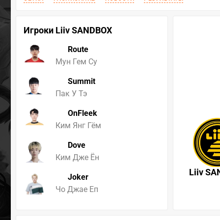
Игроки Liiv SANDBOX
Route
Мун Гем Су
Summit
Пак У Тэ
OnFleek
Ким Янг Гём
Dove
Ким Дже Ён
Liiv S
Joker
Чо Джае Еп