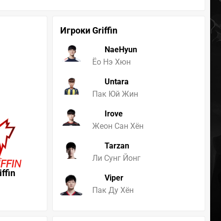
Игроки Griffin
NaeHyun
Ёо Нэ Хюн
Untara
Пак Юй Жин
Irove
Жеон Сан Хён
Tarzan
Ли Сунг Йонг
iffin
Viper
Пак Ду Хён