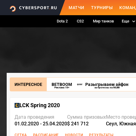
МАТЧИ
ТУРНИРЫ
КОМАН
Dota 2
CS2
Мир танков
Еще
ИНТЕРЕСНОЕ
BETBOOM
Разыгрываем айфон
Реклама 18+
за прогнозы на MLBB
LCK Spring 2020
Дата проведения
Сумма призовых
Место прове
01.02.2020 - 25.04.2020
$ 241 712
Сеул, Южная
СЕТКА
РАСПИСАНИЕ
НОВОСТИ
РЕЗУЛЬТАТЫ