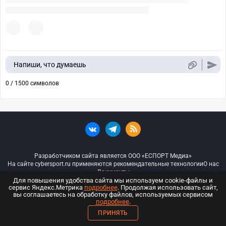
Напиши, что думаешь
0 / 1500 символов
Разработчиком сайта является ООО «ЕСПОРТ Медиа»
На сайте cybersport.ru применяются рекомендательные технологии
О нас
Документы
Для повышения удобства сайта мы используем cookie-файлы и
сервис Яндекс.Метрика
подробнее
. Продолжая использовать сайт,
© ООО «Киберспорт.ру» — Все права защищены
вы соглашаетесь на обработку файлов, используемых сервисом
подробнее
.
18+
ПРИНЯТЬ
ООО «Киберспорт.ру». Свидетельство о регистрации средств массовой