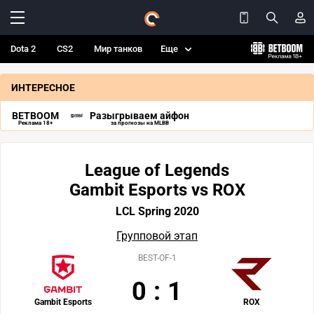
Dota 2
CS2
Мир танков
Еще
ИНТЕРЕСНОЕ
BETBOOM
Разыгрываем айфон
Реклама 18+
за прогнозы на MLBB
League of Legends
Gambit Esports vs ROX
LCL Spring 2020
Групповой этап
BEST-OF-1
0
:
1
Gambit Esports
ROX