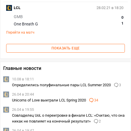
LCL
28.02.21 в 18:20
GMB
0
1
One Breath G
Перейти на матч
ПОКАЗАТЬ ЕЩЕ
Главные новости
10.08 в 18:11
Определились полуфинальные пары LCL Summer 2020
3
26.04 в 20:44
Unicorns of Love выиграли LCL Spring 2020
34
26.04 в 19:55
Cовладелец UoL о переигровке в финале LCL: «Cчитаю, что она
никак не повлияет на конечный результат»
2
26.04 в 19:47