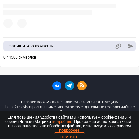
Напиши, что думаешь
0 / 1500 символов
Разработчиком сайта является ООО «ЕСПОРТ Медиа»
На сайте cybersport.ru применяются рекомендательные технологии
О нас
Документы
Для повышения удобства сайта мы используем cookie-файлы и
сервис Яндекс.Метрика
подробнее
. Продолжая использовать сайт,
© ООО «Киберспорт.ру» — Все права защищены
вы соглашаетесь на обработку файлов, используемых сервисом
подробнее
.
18+
ПРИНЯТЬ