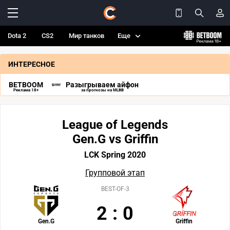
Dota 2
CS2
Мир танков
Еще
ИНТЕРЕСНОЕ
BETBOOM
Разыгрываем айфон
Реклама 18+
за прогнозы на MLBB
League of Legends
Gen.G vs Griffin
LCK Spring 2020
Групповой этап
BEST-OF-3
2
:
0
Gen.G
Griffin