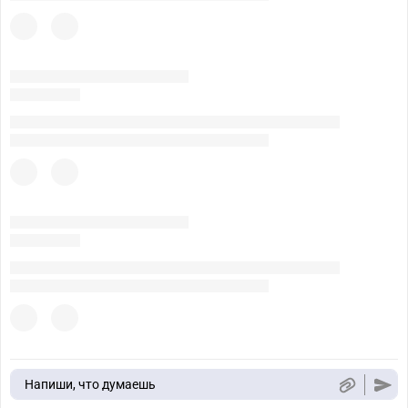
Напиши, что думаешь