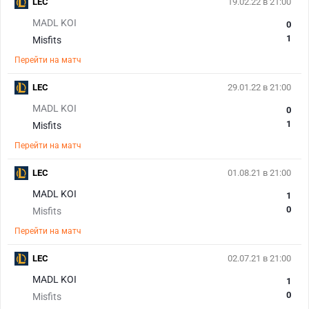
LEC
19.02.22 в 21:00
MADL KOI
0
1
Misfits
Перейти на матч
LEC
29.01.22 в 21:00
MADL KOI
0
1
Misfits
Перейти на матч
LEC
01.08.21 в 21:00
MADL KOI
1
0
Misfits
Перейти на матч
LEC
02.07.21 в 21:00
MADL KOI
1
0
Misfits