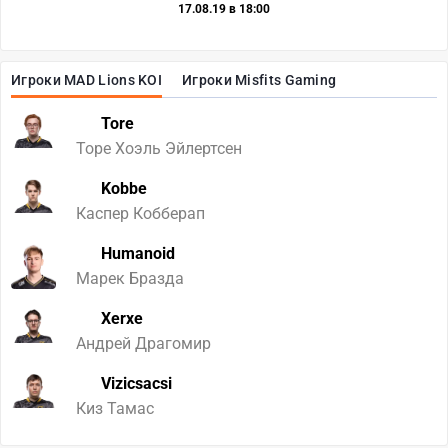
17.08.19 в 18:00
Игроки MAD Lions KOI
Игроки Misfits Gaming
Tore
Торе Хоэль Эйлертсен
Kobbe
Каспер Кобберап
Humanoid
Марек Бразда
Xerxe
Андрей Драгомир
Vizicsacsi
Киз Тамас