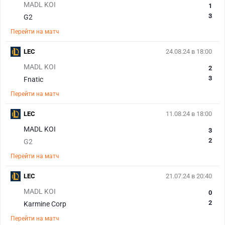
MADL KOI
1
3
G2
Перейти на матч
LEC
24.08.24 в 18:00
MADL KOI
2
3
Fnatic
Перейти на матч
LEC
11.08.24 в 18:00
MADL KOI
3
2
G2
Перейти на матч
LEC
21.07.24 в 20:40
MADL KOI
0
2
Karmine Corp
Перейти на матч