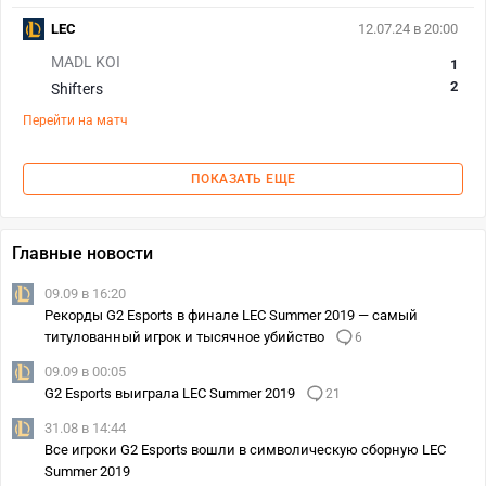
LEC
12.07.24 в 20:00
MADL KOI
1
2
Shifters
Перейти на матч
ПОКАЗАТЬ ЕЩЕ
Главные новости
09.09 в 16:20
Рекорды G2 Esports в финале LEC Summer 2019 — самый
титулованный игрок и тысячное убийство
6
09.09 в 00:05
G2 Esports выиграла LEC Summer 2019
21
31.08 в 14:44
Все игроки G2 Esports вошли в символическую сборную LEC
Summer 2019