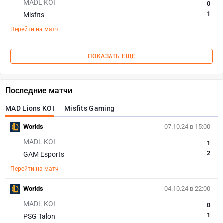
MADL KOI
0
1
Misfits
Перейти на матч
ПОКАЗАТЬ ЕЩЕ
Последние матчи
MAD Lions KOI
Misfits Gaming
Worlds
07.10.24 в 15:00
MADL KOI
1
2
GAM Esports
Перейти на матч
Worlds
04.10.24 в 22:00
MADL KOI
0
1
PSG Talon