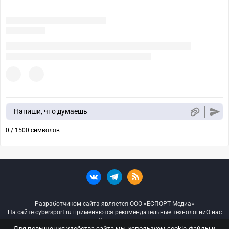
Напиши, что думаешь
0 / 1500 символов
Разработчиком сайта является ООО «ЕСПОРТ Медиа»
На сайте cybersport.ru применяются рекомендательные технологии
О нас
Документы
Для повышения удобства сайта мы используем cookie-файлы и