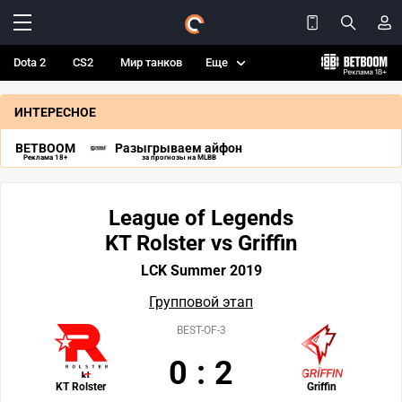
Dota 2
CS2
Мир танков
Еще
ИНТЕРЕСНОЕ
BETBOOM
Разыгрываем айфон
Реклама 18+
за прогнозы на MLBB
League of Legends
KT Rolster vs Griffin
LCK Summer 2019
Групповой этап
BEST-OF-3
0
:
2
KT Rolster
Griffin