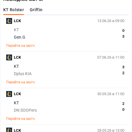
KT Rolster
Griffin
LCK
13.06.26 в 09:00
KT
0
3
Gen.G
Перейти на матч
LCK
07.06.26 в 11:00
KT
3
2
Dplus KIA
Перейти на матч
LCK
30.05.26 в 11:00
KT
2
0
DN SOOPers
Перейти на матч
LCK
28.05.26 в 13:00