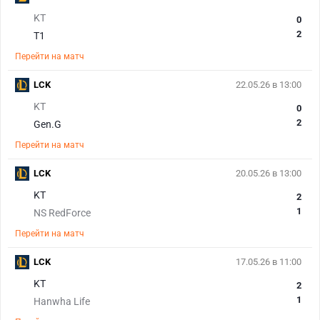
KT
0
2
T1
Перейти на матч
LCK
22.05.26 в 13:00
KT
0
2
Gen.G
Перейти на матч
LCK
20.05.26 в 13:00
KT
2
1
NS RedForce
Перейти на матч
LCK
17.05.26 в 11:00
KT
2
1
Hanwha Life