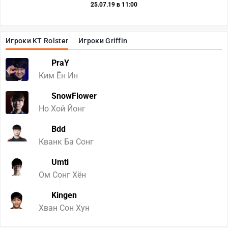
25.07.19 в 11:00
Игроки KT Rolster
Игроки Griffin
PraY
Ким Ён Ин
SnowFlower
Но Хой Йонг
Bdd
Кванк Ба Сонг
Umti
Ом Сонг Хён
Kingen
Хван Сон Хун