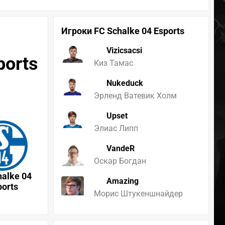
Игроки FC Schalke 04 Esports
Vizicsacsi
ports
Киз Тамас
Nukeduck
Эрленд Ватевик Холм
Upset
Элиас Липп
VandeR
Оскар Богдан
halke 04
Amazing
ports
Морис Штукеншнайдер