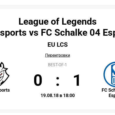
League of Legends
sports vs FC Schalke 04 Es
EU LCS
Переигровки
BEST-OF-1
0
:
1
ports
FC Sc
19.08.18 в 18:00
Es