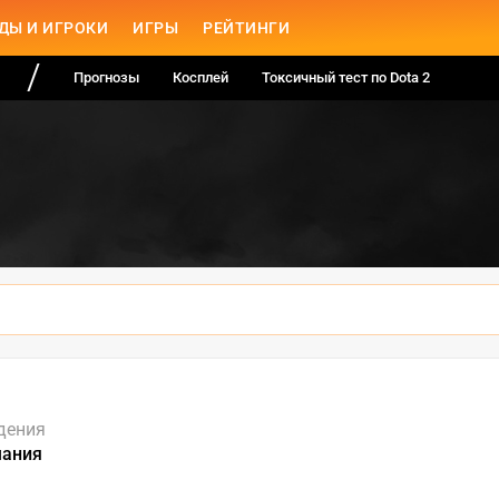
ДЫ И ИГРОКИ
ИГРЫ
РЕЙТИНГИ
Прогнозы
Косплей
Токсичный тест по Dota 2
дения
мания