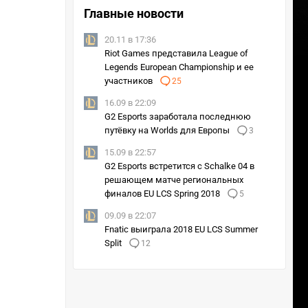
Главные новости
20.11 в 17:36
Riot Games представила League of
Legends European Championship и ее
участников
25
16.09 в 22:09
G2 Esports заработала последнюю
путёвку на Worlds для Европы
3
15.09 в 22:57
G2 Esports встретится с Schalke 04 в
решающем матче региональных
финалов EU LCS Spring 2018
5
09.09 в 22:07
Fnatic выиграла 2018 EU LCS Summer
Split
12