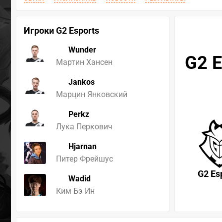
Игроки G2 Esports
Wunder
G2 E
Мартин Хансен
Jankos
Марцин Янковский
Perkz
Лука Перкович
Hjarnan
Питер Фрейшус
G2 Es
Wadid
Ким Бэ Ин