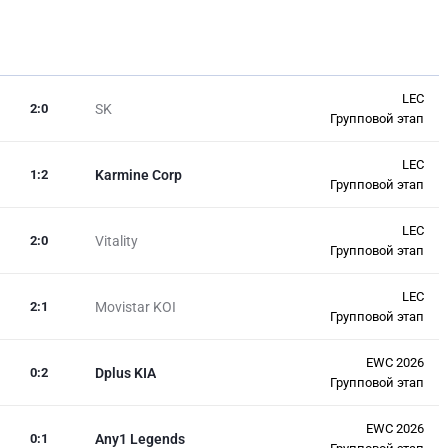
LEC
2
:
0
SK
Групповой этап
LEC
1
:
2
Karmine Corp
Групповой этап
LEC
2
:
0
Vitality
Групповой этап
LEC
2
:
1
Movistar KOI
Групповой этап
EWC 2026
0
:
2
Dplus KIA
Групповой этап
EWC 2026
0
:
1
Any1 Legends