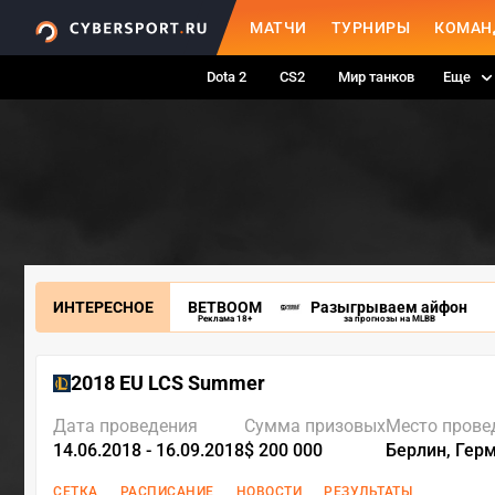
МАТЧИ
ТУРНИРЫ
КОМАН
Dota 2
CS2
Мир танков
Еще
ИНТЕРЕСНОЕ
BETBOOM
Разыгрываем айфон
Реклама 18+
за прогнозы на MLBB
2018 EU LCS Summer
Дата проведения
Сумма призовых
Место прове
14.06.2018 - 16.09.2018
$ 200 000
Берлин, Гер
СЕТКА
РАСПИСАНИЕ
НОВОСТИ
РЕЗУЛЬТАТЫ