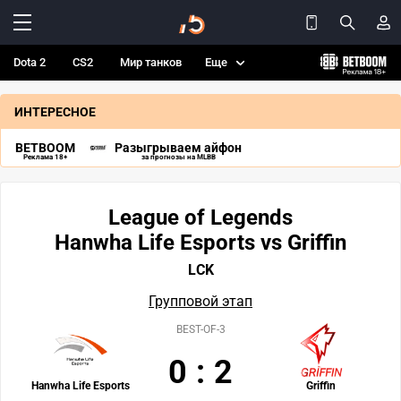
Dota 2
CS2
Мир танков
Еще
ИНТЕРЕСНОЕ
BETBOOM
Разыгрываем айфон
Реклама 18+
за прогнозы на MLBB
League of Legends
Hanwha Life Esports vs Griffin
LCK
Групповой этап
BEST-OF-3
0
:
2
Hanwha Life Esports
Griffin