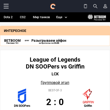
Dota 2
CS2
Мир танков
Еще
ИНТЕРЕСНОЕ
BETBOOM
Разыгрываем айфон
Реклама 18+
за прогнозы на MLBB
League of Legends
DN SOOPers vs Griffin
LCK
Групповой этап
BEST-OF-3
2
:
0
DN SOOPers
Griffin