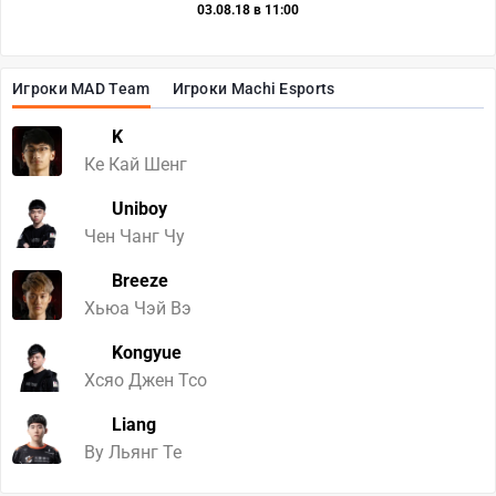
03.08.18 в 11:00
Игроки MAD Team
Игроки Machi Esports
K
Ке Кай Шенг
Uniboy
Чен Чанг Чу
Breeze
Хьюа Чэй Вэ
Kongyue
Хсяо Джен Тсо
Liang
Ву Льянг Те