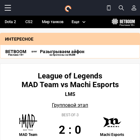
Dota 2
CS2
Мир танков
Еще
ИНТЕРЕСНОЕ
BETBOOM
Разыгрываем айфон
Реклама 18+
за прогнозы на MLBB
League of Legends
MAD Team vs Machi Esports
LMS
Групповой этап
BEST-OF-3
2
:
0
MAD Team
Machi Esports