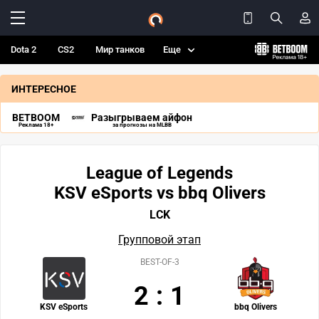
Dota 2
CS2
Мир танков
Еще
ИНТЕРЕСНОЕ
BETBOOM
Разыгрываем айфон
Реклама 18+
за прогнозы на MLBB
League of Legends
KSV eSports vs bbq Olivers
LCK
Групповой этап
BEST-OF-3
2
:
1
KSV eSports
bbq Olivers