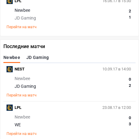
LPL
16.06.17 в 15:30
Newbee
2
1
JD Gaming
Перейти на матч
Последние матчи
Newbee
JD Gaming
NEST
10.09.17 в 14:00
Newbee
0
2
JD Gaming
Перейти на матч
LPL
23.08.17 в 12:00
Newbee
0
3
WE
Перейти на матч