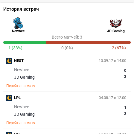
История встреч
Newbee
JD Gaming
Всего матчей: 3
1 (33%)
0 (0%)
2 (67%)
NEST
10.09.17 в 14:00
Newbee
0
2
JD Gaming
Перейти на матч
LPL
04.08.17 в 12:00
Newbee
1
2
JD Gaming
Перейти на матч