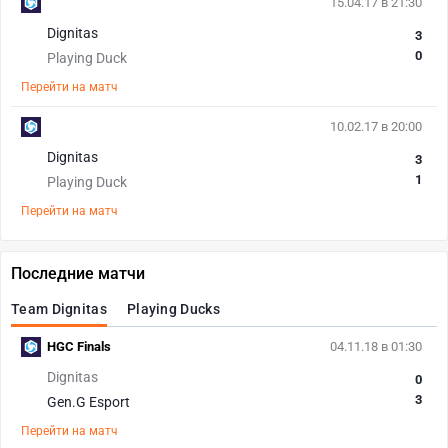
15.04.17 в 21:30
Dignitas
3
0
Playing Duck
Перейти на матч
10.02.17 в 20:00
Dignitas
3
1
Playing Duck
Перейти на матч
Последние матчи
Team Dignitas
Playing Ducks
HGC Finals
04.11.18 в 01:30
Dignitas
0
3
Gen.G Esport
Перейти на матч