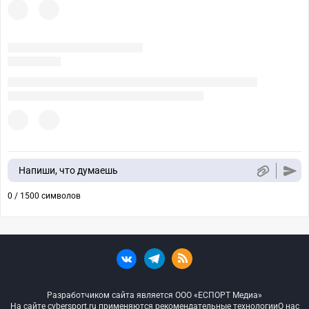
Напиши, что думаешь
0 / 1500 символов
Разработчиком сайта является ООО «ЕСПОРТ Медиа»
На сайте cybersport.ru применяются рекомендательные технологии
О нас