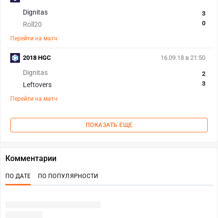
Dignitas
3
0
Roll20
Перейти на матч
2018 HGC
16.09.18 в 21:50
Dignitas
2
3
Leftovers
Перейти на матч
ПОКАЗАТЬ ЕЩЕ
Комментарии
ПО ДАТЕ
ПО ПОПУЛЯРНОСТИ