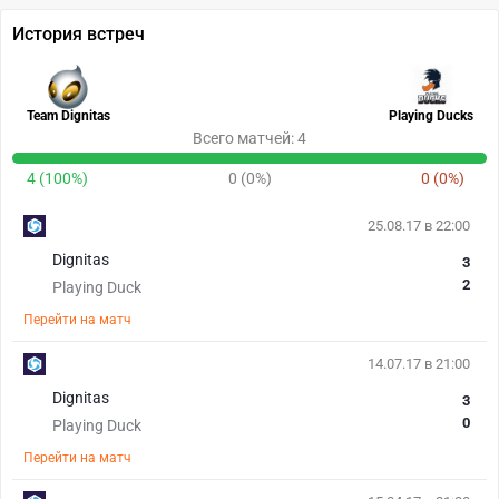
История встреч
Team Dignitas
Playing Ducks
Всего матчей: 4
4 (100%)
0 (0%)
0 (0%)
25.08.17 в 22:00
Dignitas
3
2
Playing Duck
Перейти на матч
14.07.17 в 21:00
Dignitas
3
0
Playing Duck
Перейти на матч