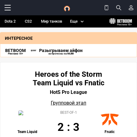
Dota 2
CS2
Мир танков
Еще
ИНТЕРЕСНОЕ
BETBOOM
Разыгрываем айфон
Реклама 18+
за прогнозы на MLBB
Heroes of the Storm
Team Liquid vs Fnatic
HotS Pro League
Групповой этап
BEST-OF-1
2
:
3
Team Liquid
Fnatic