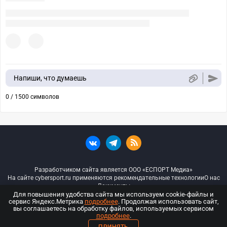
Напиши, что думаешь
0 / 1500 символов
Разработчиком сайта является ООО «ЕСПОРТ Медиа»
На сайте cybersport.ru применяются рекомендательные технологии
О нас
Документы
Для повышения удобства сайта мы используем cookie-файлы и
сервис Яндекс.Метрика
подробнее
. Продолжая использовать сайт,
© ООО «Киберспорт.ру» — Все права защищены
вы соглашаетесь на обработку файлов, используемых сервисом
подробнее
.
18+