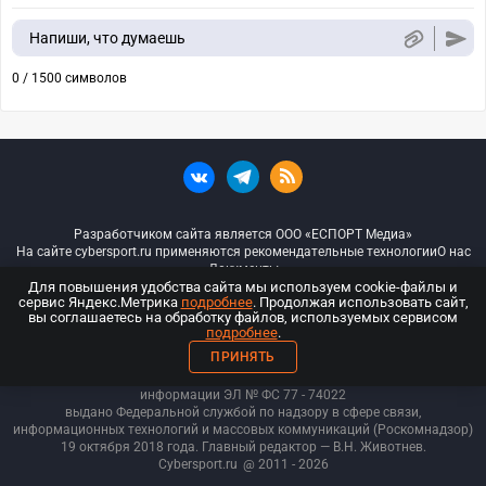
Напиши, что думаешь
0 / 1500 символов
Разработчиком сайта является ООО «ЕСПОРТ Медиа»
На сайте cybersport.ru применяются рекомендательные технологии
О нас
Документы
Для повышения удобства сайта мы используем cookie-файлы и
сервис Яндекс.Метрика
подробнее
. Продолжая использовать сайт,
© ООО «Киберспорт.ру» — Все права защищены
вы соглашаетесь на обработку файлов, используемых сервисом
подробнее
.
18+
ПРИНЯТЬ
ООО «Киберспорт.ру». Свидетельство о регистрации средств массовой
информации ЭЛ № ФС 77 - 74
022
выдано Федеральной службой по надзору в сфере связи,
информационных технологий и массовых коммуникаций (Роскомнадзор)
19 октября 2018 года. Главный редактор — В.Н. Животнев.
Cybersport.ru
@ 2011 - 2026