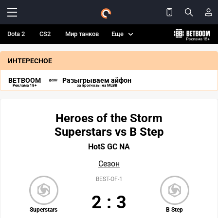
Dota 2
CS2
Мир танков
Еще
ИНТЕРЕСНОЕ
BETBOOM
Разыгрываем айфон
Реклама 18+
за прогнозы на MLBB
Heroes of the Storm
Superstars vs B Step
HotS GC NA
Сезон
BEST-OF-1
2
:
3
Superstars
B Step