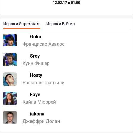
12.02.17 в 01:00
Игроки Superstars
Игроки B Step
Goku
Франциско Авалос
Srey
Куин Фишер
Hosty
Рафаэль Тсантили
Faye
Кайла Мюррей
iakona
Джеффри Долан