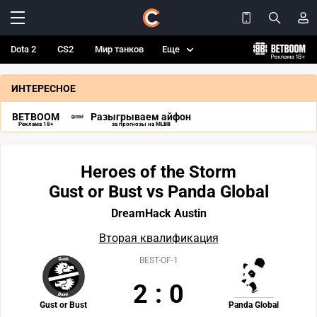
Dota 2
CS2
Мир танков
Еще
ИНТЕРЕСНОЕ
BETBOOM
Разыгрываем айфон
Реклама 18+
за прогнозы на MLBB
Heroes of the Storm
Gust or Bust vs Panda Global
DreamHack Austin
Вторая квалификация
BEST-OF-1
2
:
0
Gust or Bust
Panda Global