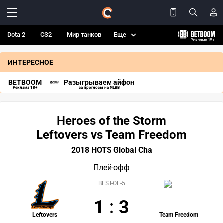
Dota 2
CS2
Мир танков
Еще
ИНТЕРЕСНОЕ
BETBOOM
Разыгрываем айфон
Реклама 18+
за прогнозы на MLBB
Heroes of the Storm
Leftovers vs Team Freedom
2018 HOTS Global Cha
Плей-офф
BEST-OF-5
1
:
3
Leftovers
Team Freedom