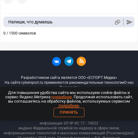
Напиши, что думаешь
0 / 1500 символов
Разработчиком сайта является ООО «ЕСПОРТ Медиа»
На сайте cybersport.ru применяются рекомендательные технологии
О нас
Документы
Для повышения удобства сайта мы используем cookie-файлы и
сервис Яндекс.Метрика
подробнее
. Продолжая использовать сайт,
© ООО «Киберспорт.ру» — Все права защищены
вы соглашаетесь на обработку файлов, используемых сервисом
подробнее
.
18+
ПРИНЯТЬ
ООО «Киберспорт.ру». Свидетельство о регистрации средств массовой
информации ЭЛ № ФС 77 - 74
022
выдано Федеральной службой по надзору в сфере связи,
информационных технологий и массовых коммуникаций (Роскомнадзор)