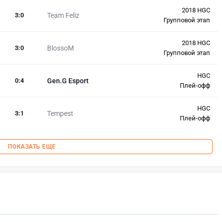
2018 HGC
3
:
0
Team Feliz
Групповой этап
2018 HGC
3
:
0
BlossoM
Групповой этап
HGC
0
:
4
Gen.G Esport
Плей-офф
HGC
3
:
1
Tempest
Плей-офф
ПОКАЗАТЬ ЕЩЕ