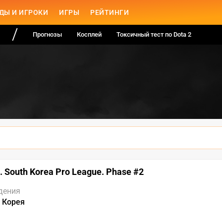
ДЫ И ИГРОКИ
ИГРЫ
РЕЙТИНГИ
Прогнозы
Косплей
Токсичный тест по Dota 2
. South Korea Pro League. Phase #2
дения
 Корея