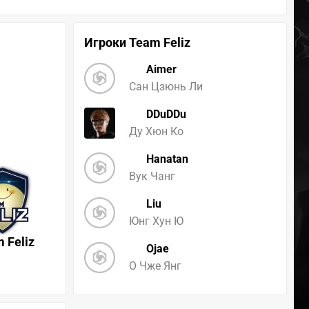
Игроки Team Feliz
Aimer
Сан Цзюнь Ли
DDuDDu
Ду Хюн Ко
Hanatan
Вук Чанг
Liu
Юнг Хун Ю
 Feliz
Ojae
О Чже Янг