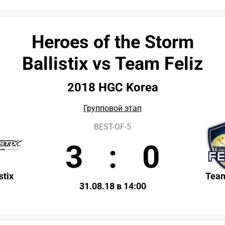
Heroes of the Storm
Ballistix vs Team Feliz
2018 HGC Korea
Групповой этап
BEST-OF-5
3
:
0
stix
Team
31.08.18 в 14:00