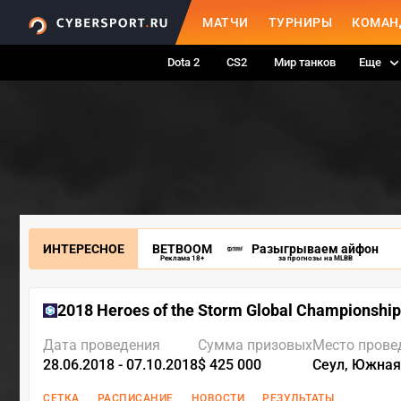
МАТЧИ
ТУРНИРЫ
КОМАН
Dota 2
CS2
Мир танков
Еще
ИНТЕРЕСНОЕ
BETBOOM
Разыгрываем айфон
Реклама 18+
за прогнозы на MLBB
2018 Heroes of the Storm Global Championship
Дата проведения
Сумма призовых
Место прове
28.06.2018 - 07.10.2018
$ 425 000
Сеул, Южная
СЕТКА
РАСПИСАНИЕ
НОВОСТИ
РЕЗУЛЬТАТЫ