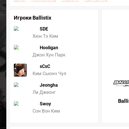
Игроки Ballistix
SDE
Хюн Тэ Ким
Hooligan
Джон Хун Парк
sCsC
Ким Сьюнч Чул
Jeongha
Ли Джеонг
Balli
Swoy
Сон Вон Ким