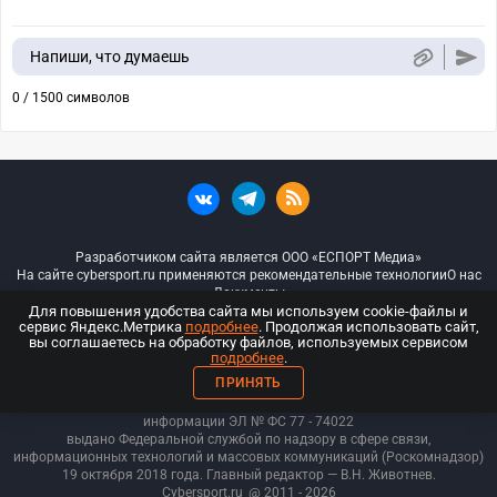
Напиши, что думаешь
0 / 1500 символов
Разработчиком сайта является ООО «ЕСПОРТ Медиа»
На сайте cybersport.ru применяются рекомендательные технологии
О нас
Документы
Для повышения удобства сайта мы используем cookie-файлы и
сервис Яндекс.Метрика
подробнее
. Продолжая использовать сайт,
© ООО «Киберспорт.ру» — Все права защищены
вы соглашаетесь на обработку файлов, используемых сервисом
подробнее
.
18+
ПРИНЯТЬ
ООО «Киберспорт.ру». Свидетельство о регистрации средств массовой
информации ЭЛ № ФС 77 - 74
022
выдано Федеральной службой по надзору в сфере связи,
информационных технологий и массовых коммуникаций (Роскомнадзор)
19 октября 2018 года. Главный редактор — В.Н. Животнев.
Cybersport.ru
@ 2011 - 2026