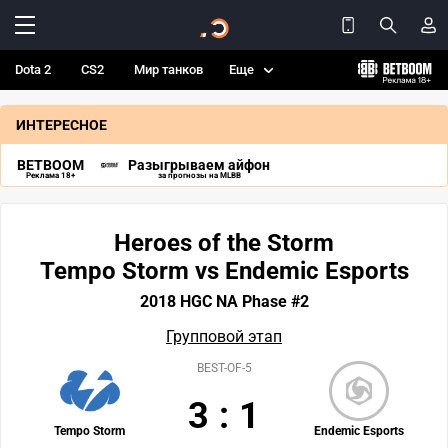
Dota 2
CS2
Мир танков
Еще
ИНТЕРЕСНОЕ
BETBOOM
Разыгрываем айфон
Реклама 18+
за прогнозы на MLBB
Heroes of the Storm
Tempo Storm vs Endemic Esports
2018 HGC NA Phase #2
Групповой этап
BEST-OF-5
3
:
1
Tempo Storm
Endemic Esports