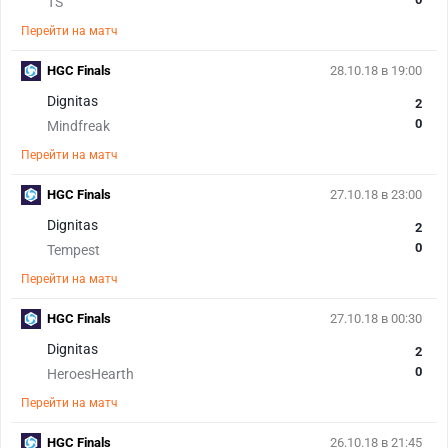
TS
Перейти на матч
HGC Finals
28.10.18 в 19:00
Dignitas
2
0
Mindfreak
Перейти на матч
HGC Finals
27.10.18 в 23:00
Dignitas
2
0
Tempest
Перейти на матч
HGC Finals
27.10.18 в 00:30
Dignitas
2
0
HeroesHearth
Перейти на матч
HGC Finals
26.10.18 в 21:45