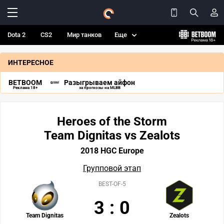
Dota 2
CS2
Мир танков
Еще
ИНТЕРЕСНОЕ
BETBOOM
Разыгрываем айфон
Реклама 18+
за прогнозы на MLBB
Heroes of the Storm
Team Dignitas vs Zealots
2018 HGC Europe
Групповой этап
BEST-OF-5
3
:
0
Team Dignitas
Zealots