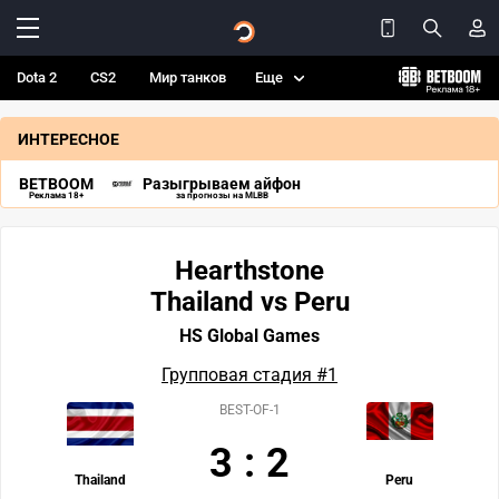
Dota 2
CS2
Мир танков
Еще
ИНТЕРЕСНОЕ
BETBOOM
Разыгрываем айфон
Реклама 18+
за прогнозы на MLBB
Hearthstone
Thailand vs Peru
HS Global Games
Групповая стадия #1
BEST-OF-1
3
:
2
Thailand
Peru