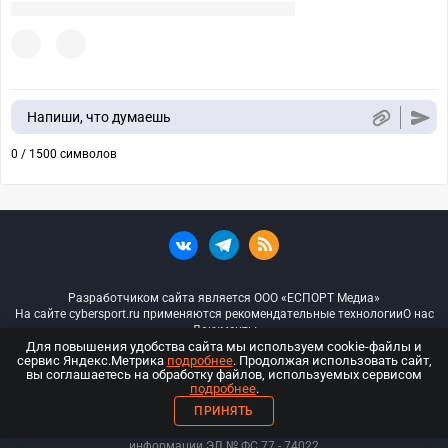
Напиши, что думаешь
0 / 1500 символов
Разработчиком сайта является ООО «ЕСПОРТ Медиа»
На сайте cybersport.ru применяются рекомендательные технологии
О нас
Документы
Для повышения удобства сайта мы используем cookie-файлы и
сервис Яндекс.Метрика
подробнее
. Продолжая использовать сайт,
© ООО «Киберспорт.ру» — Все права защищены
вы соглашаетесь на обработку файлов, используемых сервисом
подробнее
.
18+
ПРИНЯТЬ
ООО «Киберспорт.ру». Свидетельство о регистрации средств массовой
информации ЭЛ № ФС 77 - 74
022