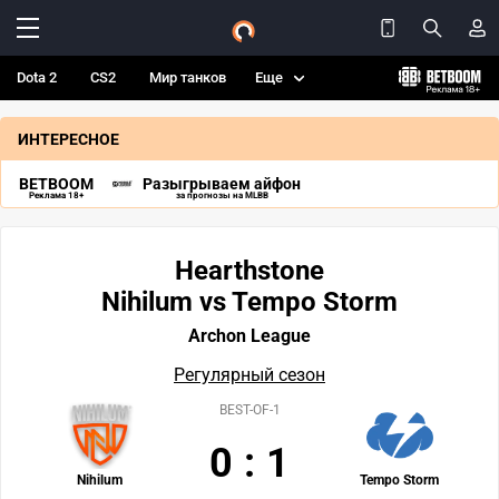
Dota 2
CS2
Мир танков
Еще
ИНТЕРЕСНОЕ
BETBOOM
Разыгрываем айфон
Реклама 18+
за прогнозы на MLBB
Hearthstone
Nihilum vs Tempo Storm
Archon League
Регулярный сезон
BEST-OF-1
0
:
1
Nihilum
Tempo Storm