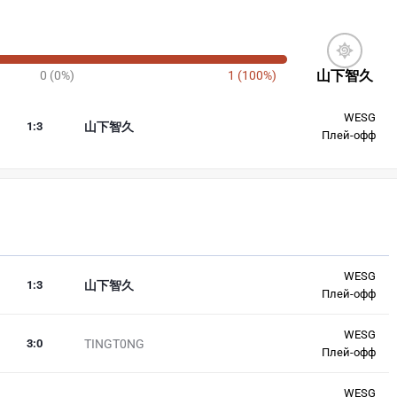
山下智久
0 (0%)
1 (100%)
WESG
1
:
3
山下智久
Плей-офф
WESG
1
:
3
山下智久
Плей-офф
WESG
3
:
0
TINGT0NG
Плей-офф
WESG