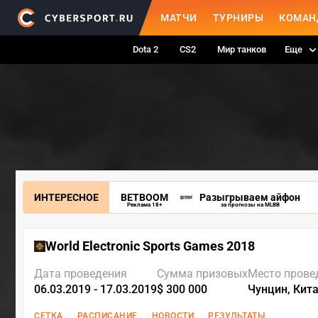
МАТЧИ
ТУРНИРЫ
КОМАН
Dota 2
CS2
Мир танков
Еще
ИНТЕРЕСНОЕ
BETBOOM
Разыгрываем айфон
Реклама 18+
за прогнозы на MLBB
World Electronic Sports Games 2018
Дата проведения
Сумма призовых
Место прове
06.03.2019 - 17.03.2019
$ 300 000
Чунцин, Кит
СЕТКА
РАСПИСАНИЕ
НОВОСТИ
РЕЗУЛЬТАТЫ