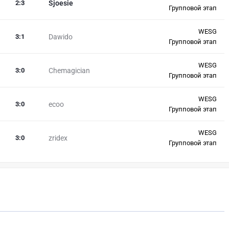
2
:
3
Sjoesie
Групповой этап
WESG
3
:
1
Dawido
Групповой этап
WESG
3
:
0
Chemagician
Групповой этап
WESG
3
:
0
ecoo
Групповой этап
WESG
3
:
0
zridex
Групповой этап