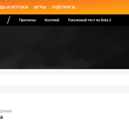
ДЫ И ИГРОКИ
ИГРЫ
РЕЙТИНГИ
Прогнозы
Косплей
Токсичный тест по Dota 2
дения
ай