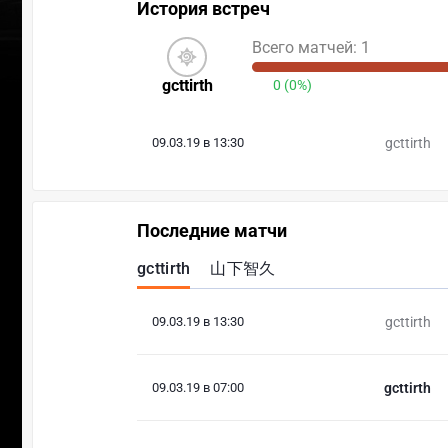
История встреч
Всего матчей: 1
gcttirth
0 (0%)
09.03.19 в 13:30
gcttirth
Последние матчи
gcttirth
山下智久
09.03.19 в 13:30
gcttirth
09.03.19 в 07:00
gcttirth