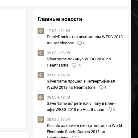
Главные новости
17.03 в 12:54
PurpleDrank стал чемпионом WESG 2018
по Hearthstone
4
09.03 в 18:08
SilverName покинул WESG 2018 по
Hearthstone
10
09.03 в 14:35
SilverName прошел в четвертьфинал
WESG 2018 по Hearthstone
4
08.03 в 19:58
SilverName встретится с Irony в плей-
офф WESG 2018 по Hearthstone
5
08.03 в 18:34
Kolento закончил выступление на World
Electronic Sports Games 2018 по
Hearthstone