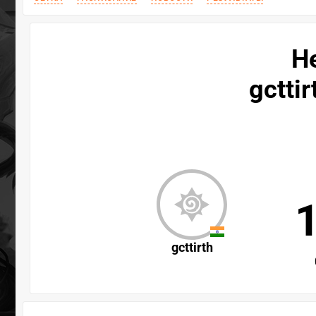
H
gctt
gcttirth