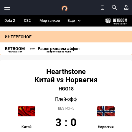
Dota 2
CS2
Мир танков
Еще
ИНТЕРЕСНОЕ
BETBOOM
Разыгрываем айфон
Реклама 18+
за прогнозы на MLBB
Hearthstone
Китай vs Норвегия
HGG18
Плей-офф
BEST-OF-5
3
:
0
Китай
Норвегия