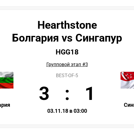
Hearthstone
Болгария vs Сингапур
HGG18
Групповой этап #3
BEST-OF-5
3
:
1
ария
Син
03.11.18 в 03:00