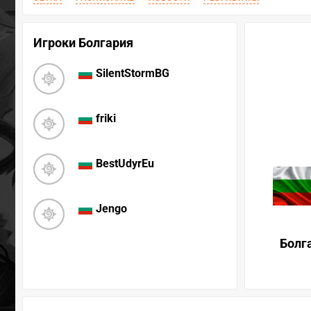
Игроки Болгария
SilentStormBG
friki
BestUdyrEu
Jengo
Болг