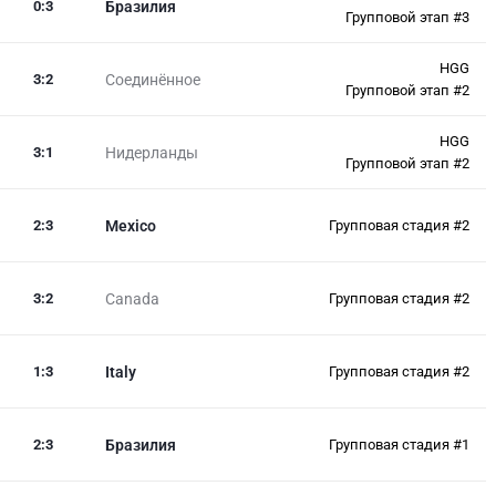
0
:
3
Бразилия
Групповой этап #3
HGG
3
:
2
Соединённое
Групповой этап #2
HGG
3
:
1
Нидерланды
Групповой этап #2
2
:
3
Mexico
Групповая стадия #2
3
:
2
Canada
Групповая стадия #2
1
:
3
Italy
Групповая стадия #2
2
:
3
Бразилия
Групповая стадия #1