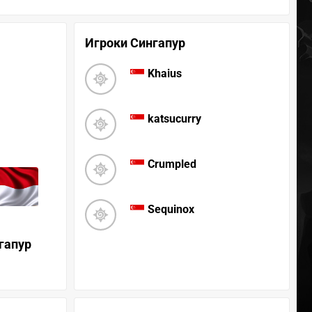
Игроки Сингапур
Khaius
katsucurry
Crumpled
Sequinox
гапур