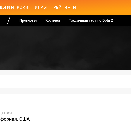
ДЫ И ИГРОКИ
ИГРЫ
РЕЙТИНГИ
Прогнозы
Косплей
Токсичный тест по Dota 2
дения
лифорния, США