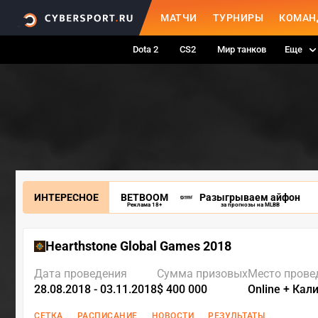
МАТЧИ
ТУРНИРЫ
КОМАН
Dota 2
CS2
Мир танков
Еще
ИНТЕРЕСНОЕ
BETBOOM
Разыгрываем айфон
Реклама 18+
за прогнозы на MLBB
Hearthstone Global Games 2018
Дата проведения
Сумма призовых
Место прове
28.08.2018 - 03.11.2018
$ 400 000
Online + Ка
СЕТКА
РАСПИСАНИЕ
НОВОСТИ
РЕЗУЛЬТАТЫ