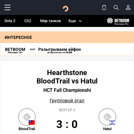
Dota 2
CS2
Мир танков
Еще
ИНТЕРЕСНОЕ
BETBOOM
Разыгрываем айфон
Реклама 18+
за прогнозы на MLBB
Hearthstone
BloodTrail vs Hatul
HCT Fall Championshi
Групповой этап
BEST-OF-5
3
:
0
BloodTrail
Hatul