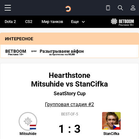
Dota 2
CS2
Мир танков
Еще
ИНТЕРЕСНОЕ
BETBOOM
Разыгрываем айфон
Реклама 18+
за прогнозы на MLBB
Hearthstone
Mitsuhide vs StanCifka
SeatStory Cup
Групповая стадия #2
BEST-OF-5
1
:
3
Mitsuhide
StanCifka