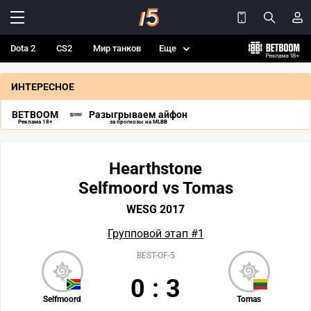
Dota 2
CS2
Мир танков
Еще
ИНТЕРЕСНОЕ
BETBOOM
Разыгрываем айфон
Реклама 18+
за прогнозы на MLBB
Hearthstone
Selfmoord vs Tomas
WESG 2017
Групповой этап #1
BEST-OF-5
0
:
3
Selfmoord
Tomas