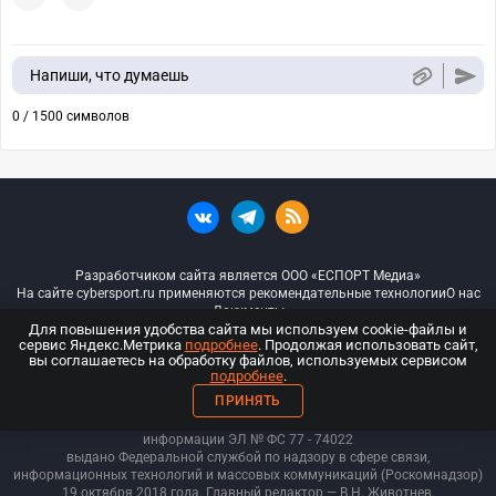
Напиши, что думаешь
0 / 1500 символов
Разработчиком сайта является ООО «ЕСПОРТ Медиа»
На сайте cybersport.ru применяются рекомендательные технологии
О нас
Документы
Для повышения удобства сайта мы используем cookie-файлы и
сервис Яндекс.Метрика
подробнее
. Продолжая использовать сайт,
© ООО «Киберспорт.ру» — Все права защищены
вы соглашаетесь на обработку файлов, используемых сервисом
подробнее
.
18+
ПРИНЯТЬ
ООО «Киберспорт.ру». Свидетельство о регистрации средств массовой
информации ЭЛ № ФС 77 - 74
022
выдано Федеральной службой по надзору в сфере связи,
информационных технологий и массовых коммуникаций (Роскомнадзор)
19 октября 2018 года. Главный редактор — В.Н. Животнев.