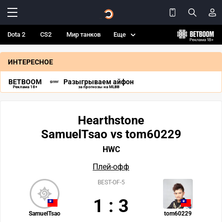
Dota 2
CS2
Мир танков
Еще
ИНТЕРЕСНОЕ
BETBOOM
Разыгрываем айфон
Реклама 18+
за прогнозы на MLBB
Hearthstone
SamuelTsao vs tom60229
HWC
Плей-офф
BEST-OF-5
1
:
3
SamuelTsao
tom60229