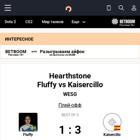
Dota 2
CS2
Мир танков
Еще
ИНТЕРЕСНОЕ
BETBOOM
Разыгрываем айфон
Реклама 18+
за прогнозы на MLBB
Hearthstone
Fluffy vs Kaisercillo
WESG
Плей-офф
BEST-OF-5
1
:
3
Fluffy
Kaisercillo