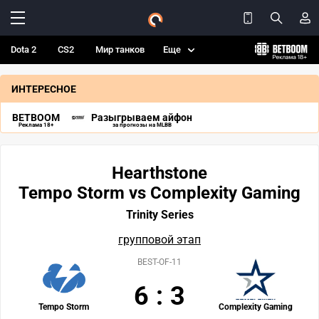
Dota 2
CS2
Мир танков
Еще
ИНТЕРЕСНОЕ
BETBOOM
Разыгрываем айфон
Реклама 18+
за прогнозы на MLBB
Hearthstone
Tempo Storm vs Complexity Gaming
Trinity Series
групповой этап
BEST-OF-11
6
:
3
Tempo Storm
Complexity Gaming