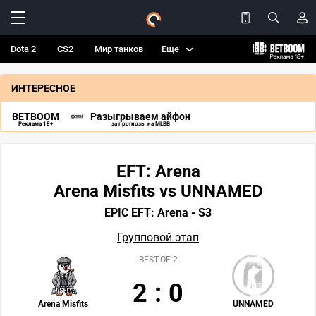
Dota 2
CS2
Мир танков
Еще
ИНТЕРЕСНОЕ
BETBOOM
Разыгрываем айфон
Реклама 18+
за прогнозы на MLBB
EFT: Arena
Arena Misfits vs UNNAMED
EPIC EFT: Arena - S3
Групповой этап
BEST-OF-2
2
:
0
Arena Misfits
UNNAMED