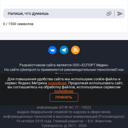
Напиши, что думаешь
0 / 1500 символов
Разработчиком сайта является ООО «ЕСПОРТ Медиа»
На сайте cybersport.ru применяются рекомендательные технологии
О нас
Документы
Для повышения удобства сайта мы используем cookie-файлы и
сервис Яндекс.Метрика
подробнее
. Продолжая использовать сайт,
© ООО «Киберспорт.ру» — Все права защищены
вы соглашаетесь на обработку файлов, используемых сервисом
подробнее
.
18+
ПРИНЯТЬ
ООО «Киберспорт.ру». Свидетельство о регистрации средств массовой
информации ЭЛ № ФС 77 - 74
022
выдано Федеральной службой по надзору в сфере связи,
информационных технологий и массовых коммуникаций (Роскомнадзор)
19 октября 2018 года. Главный редактор — В.Н. Животнев.
Cybersport.ru
@ 2011 - 2026