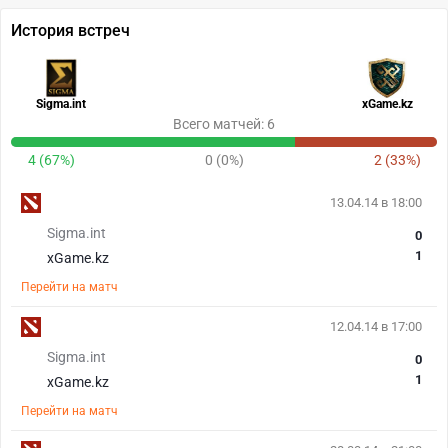
История встреч
Sigma.int
xGame.kz
Всего матчей: 6
4 (67%)
0 (0%)
2 (33%)
13.04.14 в 18:00
Sigma.int
0
1
xGame.kz
Перейти на матч
12.04.14 в 17:00
Sigma.int
0
1
xGame.kz
Перейти на матч