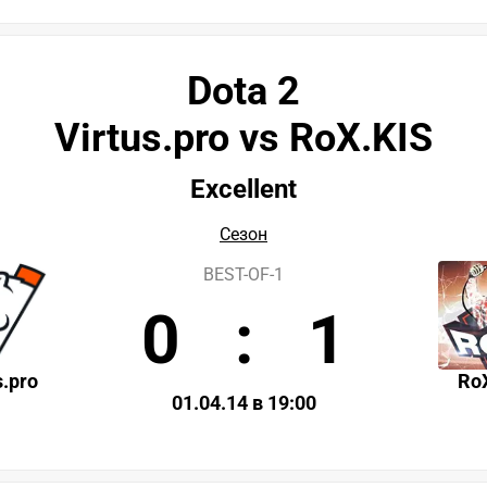
Dota 2
Virtus.pro vs RoX.KIS
Excellent
Сезон
BEST-OF-1
0
:
1
s.pro
Ro
01.04.14 в 19:00