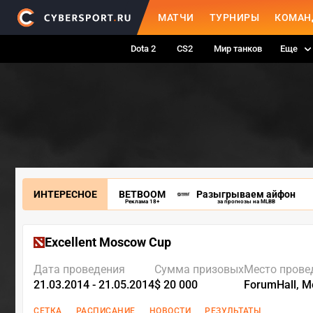
МАТЧИ
ТУРНИРЫ
КОМАН
Dota 2
CS2
Мир танков
Еще
ИНТЕРЕСНОЕ
BETBOOM
Разыгрываем айфон
Реклама 18+
за прогнозы на MLBB
Excellent Moscow Cup
Дата проведения
Сумма призовых
Место прове
21.03.2014 - 21.05.2014
$ 20 000
ForumHall, 
СЕТКА
РАСПИСАНИЕ
НОВОСТИ
РЕЗУЛЬТАТЫ