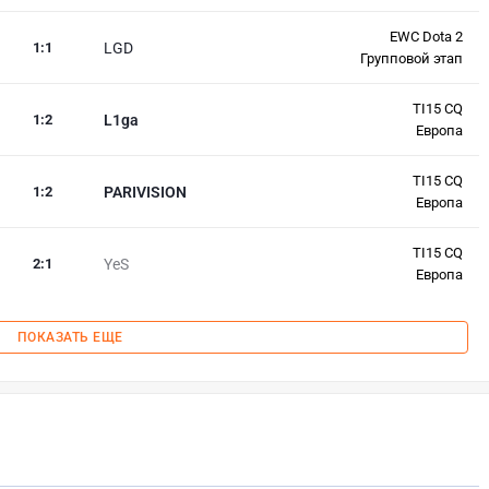
EWC Dota 2
1
:
1
LGD
Групповой этап
TI15 CQ
1
:
2
L1ga
Европа
TI15 CQ
1
:
2
PARIVISION
Европа
TI15 CQ
2
:
1
YeS
Европа
ПОКАЗАТЬ ЕЩЕ