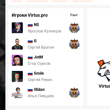
Игроки Virtus.pro
Ранг
NS
Ярослав Кузнецов
3312
G
Сергей Брагин
JotM
Егор Сурков
Smile
Сергей Ревин
Virtu
Illidan
Илья Пивцаев
2417