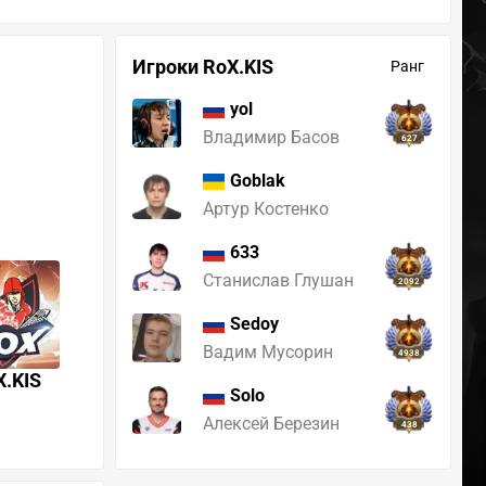
Игроки RoX.KIS
Ранг
yol
Владимир Басов
627
Goblak
Артур Костенко
633
Станислав Глушан
2092
Sedoy
Вадим Мусорин
4938
X.KIS
Solo
Алексей Березин
438