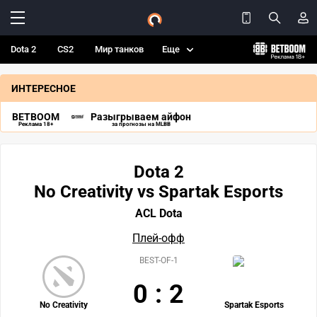
Dota 2
CS2
Мир танков
Еще
ИНТЕРЕСНОЕ
BETBOOM
Разыгрываем айфон
Реклама 18+
за прогнозы на MLBB
Dota 2
No Creativity vs Spartak Esports
ACL Dota
Плей-офф
BEST-OF-1
0
:
2
No Creativity
Spartak Esports