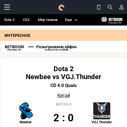
Dota 2
CS2
Мир танков
Еще
ИНТЕРЕСНОЕ
BETBOOM
Разыгрываем айфон
Реклама 18+
за прогнозы на MLBB
Dota 2
Newbee vs VGJ.Thunder
CD 4.0 Quals
Китай
BEST-OF-3
2
:
0
Newbee
VGJ.Thunder