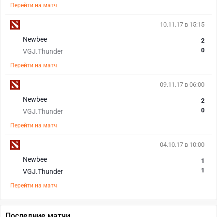
Перейти на матч
10.11.17 в 15:15
Newbee
2
0
VGJ.Thunder
Перейти на матч
09.11.17 в 06:00
Newbee
2
0
VGJ.Thunder
Перейти на матч
04.10.17 в 10:00
Newbee
1
1
VGJ.Thunder
Перейти на матч
Последние матчи