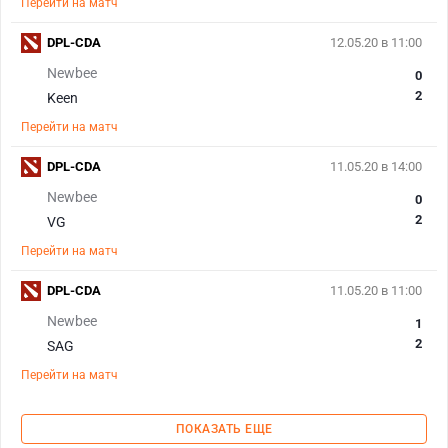
Перейти на матч
DPL-CDA
12.05.20 в 11:00
Newbee
0
2
Keen
Перейти на матч
DPL-CDA
11.05.20 в 14:00
Newbee
0
2
VG
Перейти на матч
DPL-CDA
11.05.20 в 11:00
Newbee
1
2
SAG
Перейти на матч
ПОКАЗАТЬ ЕЩЕ