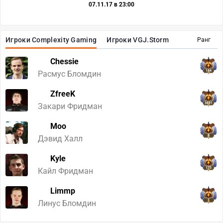
07.11.17 в 23:00
Игроки Complexity Gaming
Игроки VGJ.Storm
Ранг
Chessie
144
Расмус Бломдин
ZfreeK
3691
Закари Фридман
Moo
8
Дэвид Халл
Kyle
175
Кайл Фридман
Limmp
1
Линус Бломдин