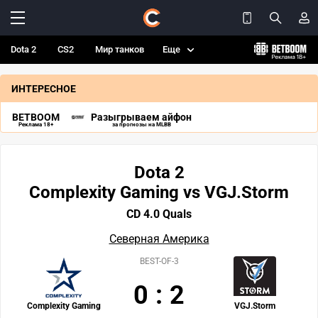
Dota 2
CS2
Мир танков
Еще
ИНТЕРЕСНОЕ
BETBOOM
Разыгрываем айфон
Реклама 18+
за прогнозы на MLBB
Dota 2
Complexity Gaming vs VGJ.Storm
CD 4.0 Quals
Северная Америка
BEST-OF-3
0
:
2
Complexity Gaming
VGJ.Storm