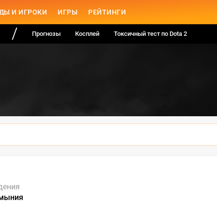
ДЫ И ИГРОКИ
ИГРЫ
РЕЙТИНГИ
Прогнозы
Косплей
Токсичный тест по Dota 2
дения
умыния