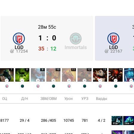
28м 55с
1
:
0
LGD
Immortals
LGD
35
:
12
17254
22167
7
8
9
10
11
12
13
14
ОЦ
Д/Н
ЗВМ/ОВМ
Урон
УРЗ
Варды
8177
29 / 4
286 /405
10745
781
4 / 2
31м
26м