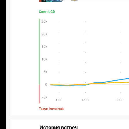
Свет: LGD
Тьма: Immortals
История встреч