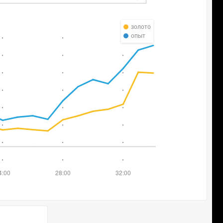
золото
опыт