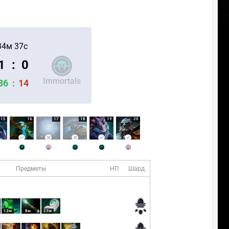
34м 37с
1
:
0
Immortals
36
:
14
15
16
17
18
19
20
Предметы
НП
Шард
13м
8м
23м