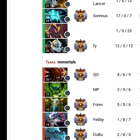
1 / 5 / 13
Lancer
21
Somnus
17 / 0 / 7
42
24
1 / 3 / 23
15
fy
12 / 3 / 12
83
20
Тьма:
Immortals
QO
4 / 6 / 9
442
20
272
MP
2 / 9 / 6
17
Forev
5 / 5 / 6
236
15
Febby
1 / 8 / 7
4947
14
DuBu
2 / 8 / 3
312
11