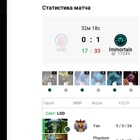
Статистика матча
32м 18с
0
:
1
LGD
Immortals
17
:
33
17249
1
2
3
4
5
6
Герой
MMR
Игрок
У/С/П
Свет:
LGD
Yao
5 / 3 / 24
456
18
Phantom