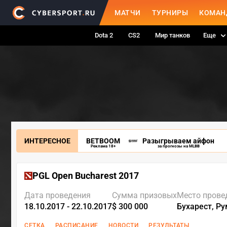
МАТЧИ
ТУРНИРЫ
КОМАН
Dota 2
CS2
Мир танков
Еще
ИНТЕРЕСНОЕ
BETBOOM
Разыгрываем айфон
Реклама 18+
за прогнозы на MLBB
PGL Open Bucharest 2017
Дата проведения
Сумма призовых
Место прове
18.10.2017 - 22.10.2017
$ 300 000
Бухарест, Р
СЕТКА
РАСПИСАНИЕ
НОВОСТИ
РЕЗУЛЬТАТЫ