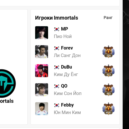
Игроки Immortals
Ранг
MP
272
Пио Ной
Forev
Ли Санг Дон
236
DuBu
Ким Ду Ёнг
312
QO
Ким Сон Йоп
442
ortals
Febby
Юн Мин Ким
4947