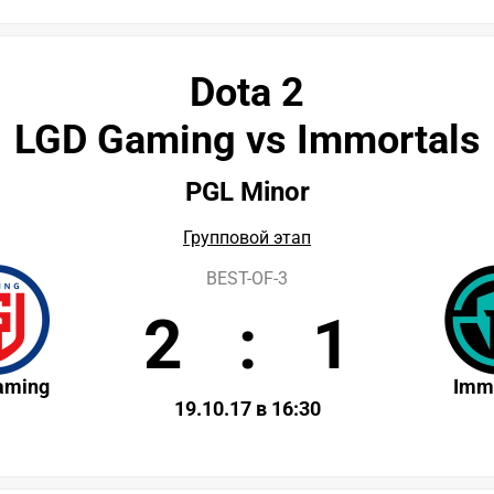
Dota 2
LGD Gaming vs Immortals
PGL Minor
Групповой этап
BEST-OF-3
2
:
1
aming
Imm
19.10.17 в 16:30