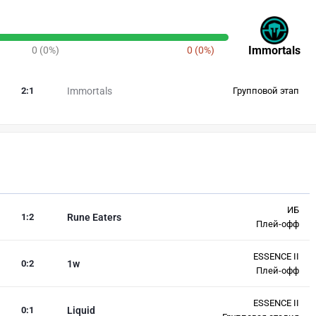
Immortals
0 (0%)
0 (0%)
2
:
1
Immortals
Групповой этап
ИБ
1
:
2
Rune Eaters
Плей-офф
ESSENCE II
0
:
2
1w
Плей-офф
ESSENCE II
0
:
1
Liquid