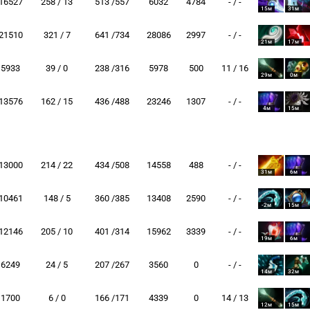
16527
258 / 13
513 /557
6032
4784
- / -
15м
31м
21510
321 / 7
641 /734
28086
2997
- / -
21м
17м
5933
39 / 0
238 /316
5978
500
11 / 16
29м
0м
13576
162 / 15
436 /488
23246
1307
- / -
4м
15м
13000
214 / 22
434 /508
14558
488
- / -
31м
6м
10461
148 / 5
360 /385
13408
2590
- / -
-2м
15м
12146
205 / 10
401 /314
15962
3339
- / -
19м
6м
6249
24 / 5
207 /267
3560
0
- / -
14м
32м
1700
6 / 0
166 /171
4339
0
14 / 13
12м
15м