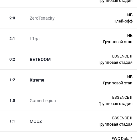
Групповая стадия
ИБ
2
:
0
ZeroTenacity
Плей-офф
ИБ
2
:
1
L1ga
Групповой этап
ESSENCE II
0
:
2
BETBOOM
Групповая стадия
ИБ
1
:
2
Xtreme
Групповой этап
ESSENCE II
1
:
0
GamerLegion
Групповая стадия
ESSENCE II
1
:
1
MOUZ
Групповая стадия
EWC Dota 2