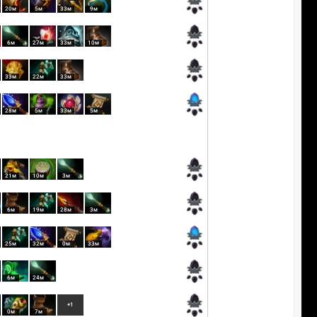
20м
5м
33м
9м
6м
27м
33м
10м
33м
22м
33м
28м
5м
33м
5м
21м
10м
3м
6м
19м
28м
3м
25м
32м
0м
33м
6м
24м
+1
0м
7м