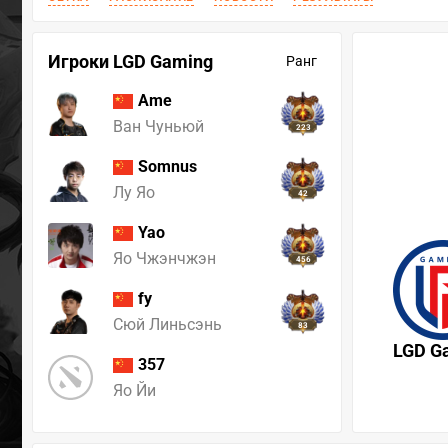
Игроки LGD Gaming
Ранг
Ame
Ван Чуньюй
223
Somnus
Лу Яо
42
Yao
Яо Чжэнчжэн
456
fy
Сюй Линьсэнь
83
LGD G
357
Яо Йи