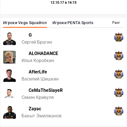
12.10.17 в 16:15
Игроки Vega Squadron
Игроки PENTA Sports
Ранг
G
Сергей Брагин
ALOHADANCE
785
Илья Коробкин
AfterLife
1226
Василий Шишкин
CeMaTheSlayeR
206
Семен Кривуля
Zayac
294
Бакыт Эмилжанов